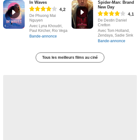
In Waves
Spider-Man: Brand
New Day
4,2
4,1
De Phuong Mai
Nguyen
De Destin Daniel
Cretton
Avec Lyna Khoudri,
Paul Kircher, Rio Vega
Avec Tom Holland,
Zendaya, Sadie Sink
Bande-annonce
Bande-annonce
Tous les meilleurs films au ciné