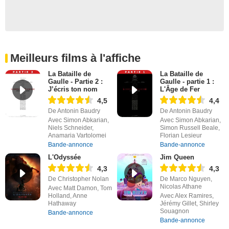
Meilleurs films à l'affiche
La Bataille de
La Bataille de
Gaulle - Partie 2 :
Gaulle - partie 1 :
J’écris ton nom
L'Âge de Fer
4,5
4,4
De Antonin Baudry
De Antonin Baudry
Avec Simon Abkarian,
Avec Simon Abkarian,
Niels Schneider,
Simon Russell Beale,
Anamaria Vartolomei
Florian Lesieur
Bande-annonce
Bande-annonce
L'Odyssée
Jim Queen
4,3
4,3
De Christopher Nolan
De Marco Nguyen,
Nicolas Athane
Avec Matt Damon, Tom
Holland, Anne
Avec Alex Ramires,
Hathaway
Jérémy Gillet, Shirley
Souagnon
Bande-annonce
Bande-annonce