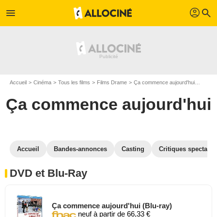
profil
menu
search
Accueil
Cinéma
Tous les films
Films Drame
Ça commence aujourd'hui
Ça co
Ça commence aujourd'hui
Accueil
Bandes-annonces
Casting
Critiques spectateu
DVD et Blu-Ray
Ça commence aujourd'hui (Blu-ray)
neuf à partir de 66,33 €