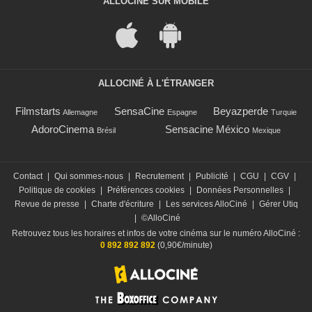
ALLOCINÉ SUR MOBILE
ALLOCINÉ À L'ÉTRANGER
Filmstarts
SensaCine
Beyazperde
Allemagne
Espagne
Turquie
AdoroCinema
Sensacine México
Brésil
Mexique
Contact
|
Qui sommes-nous
|
Recrutement
|
Publicité
|
CGU
|
CGV
|
Politique de cookies
|
Préférences cookies
|
Données Personnelles
|
Revue de presse
|
Charte d'écriture
|
Les services AlloCiné
|
Gérer Utiq
|
©AlloCiné
Retrouvez tous les horaires et infos de votre cinéma sur le numéro AlloCiné :
0 892 892 892
(0,90€/minute)