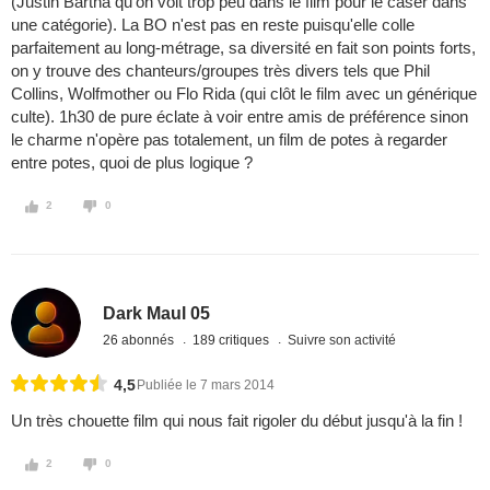
(Justin Bartha qu'on voit trop peu dans le film pour le caser dans
une catégorie). La BO n'est pas en reste puisqu'elle colle
parfaitement au long-métrage, sa diversité en fait son points forts,
on y trouve des chanteurs/groupes très divers tels que Phil
Collins, Wolfmother ou Flo Rida (qui clôt le film avec un générique
culte). 1h30 de pure éclate à voir entre amis de préférence sinon
le charme n'opère pas totalement, un film de potes à regarder
entre potes, quoi de plus logique ?
2
0
Dark Maul 05
26 abonnés
189 critiques
Suivre son activité
4,5
Publiée le 7 mars 2014
Un très chouette film qui nous fait rigoler du début jusqu'à la fin !
2
0