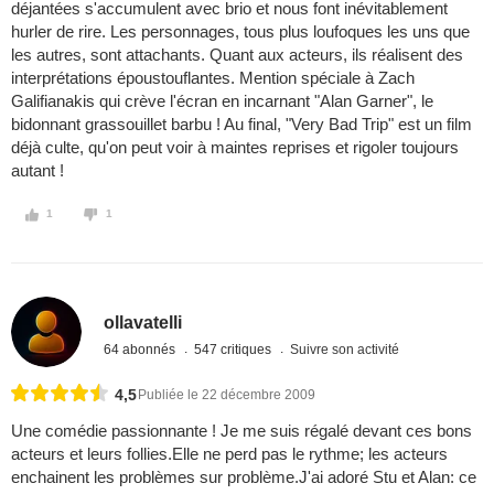
déjantées s'accumulent avec brio et nous font inévitablement
hurler de rire. Les personnages, tous plus loufoques les uns que
les autres, sont attachants. Quant aux acteurs, ils réalisent des
interprétations époustouflantes. Mention spéciale à Zach
Galifianakis qui crève l'écran en incarnant "Alan Garner", le
bidonnant grassouillet barbu ! Au final, "Very Bad Trip" est un film
déjà culte, qu'on peut voir à maintes reprises et rigoler toujours
autant !
1
1
ollavatelli
64 abonnés
547 critiques
Suivre son activité
4,5
Publiée le 22 décembre 2009
Une comédie passionnante ! Je me suis régalé devant ces bons
acteurs et leurs follies.Elle ne perd pas le rythme; les acteurs
enchainent les problèmes sur problème.J'ai adoré Stu et Alan: ce