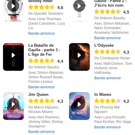
Bloody Affair
Gaulle - Partie 2 :
J’écris ton nom
4,6
4,5
De Quentin Tarantino
De Antonin Baudry
Avec Uma Thurman,
David Carradine, Lucy
Avec Simon Abkarian,
Liu
Niels Schneider,
Anamaria Vartolomei
Bande-annonce
Bande-annonce
La Bataille de
L'Odyssée
Gaulle - partie 1 :
4,3
L'Âge de Fer
De Christopher Nolan
4,4
Avec Matt Damon, Tom
De Antonin Baudry
Holland, Anne
Avec Simon Abkarian,
Hathaway
Simon Russell Beale,
Bande-annonce
Florian Lesieur
Bande-annonce
Jim Queen
In Waves
4,3
4,2
De Marco Nguyen,
De Phuong Mai
Nicolas Athane
Nguyen
Avec Alex Ramires,
Avec Lyna Khoudri,
Jérémy Gillet, Shirley
Paul Kircher, Rio Vega
Souagnon
Bande-annonce
Bande-annonce