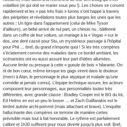
volatilisé (et qui doit se marier sous peu !). Les choses se corsent
rapidement et les « pas très frais » lurons s’ont happé à travers
des péripéties et révélations toutes plus barges les unes que les
autres : Un tigre dans l’appartement (celui de Mike Tyson
d’ailleurs), un bébé arrivé de nul part, un chinois nu , bâillonné
dans un coffre de leur voiture, un mariage à la « Vegas » sur le
dos, une dent cassé pour Stu, un mystérieux passage à l’hôpital
pour Phil … bref, du grand n’importe quoi ! Si les très compères
s’éclatement comme des malades dans ce bordel ambiant, les
scénaristes ont eu aussi assuré leur part d’idées allumées.
Aucune limite ou presque à cette « gueule de bois » hilarante. On
rit de bon cœur, même lorsque les gags virent dans le douteux
(merci à Alan, le personnage le plus atypique et malade qu’une
comédie ai jamais connu). L’équipe technique assure, les acteurs
composent leur personnages, aux personnalités toutes très
différentes, avec grande classe : Bradley Cooper est le BG du lot,
Ed Helms en est un peu le looser … et Zach Galifanakis est le
timbré autiste archi-pommé (mais attachant et brave). L’enquête
hallucinante des compères se termine de manière certes
prévisible mais tout à fait honorable. Le rythme est parfaitement
calibré et 1h30 suffisent pour nous divertir jusqu’à plus soif. Bref,