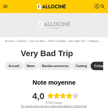
profil
menu
search
Accueil
Cinéma
Tous les films
Films Comédie
Very Bad Trip
Critiques Very Bad Trip
Very Bad Trip
Accueil
News
Bandes-annonces
Casting
Critiques
Note moyenne
4,0
57972 notes
En savoir plus sur les notes spectateurs d'AlloCiné