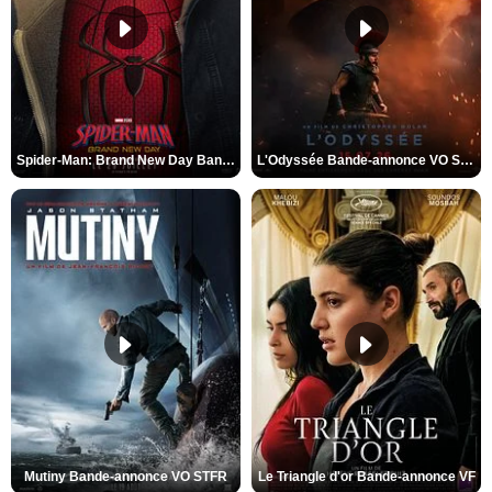
Spider-Man: Brand New Day Bande-annonce VO STFR
L'Odyssée Bande-annonce VO STFR
Mutiny Bande-annonce VO STFR
Le Triangle d'or Bande-annonce VF