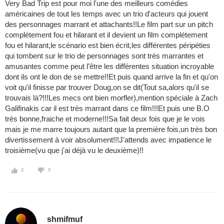
Very Bad Trip est pour moi l'une des meilleurs comédies
américaines de tout les temps avec un trio d'acteurs qui jouent
des personnages marrant et attachants!!Le film part sur un pitch
complétement fou et hilarant et il devient un film complétement
fou et hilarant,le scénario est bien écrit,les différentes péripéties
qui tombent sur le trio de personnages sont très marrantes et
amusantes comme peut l’être les différentes situation incroyable
dont ils ont le don de se mettre!!Et puis quand arrive la fin et qu'on
voit qu'il finisse par trouver Doug,on se dit(Tout sa,alors qu'il se
trouvais là?!!!Les mecs ont bien morfler),mention spéciale à Zach
Galifinakis car il est très marrant dans ce film!!!Et puis une B.O
très bonne,fraiche et moderne!!!Sa fait deux fois que je le vois
mais je me marre toujours autant que la première fois,un très bon
divertissement à voir absolument!!!J'attends avec impatience le
troisième(vu que j'ai déjà vu le deuxième)!!
2
0
shmifmuf