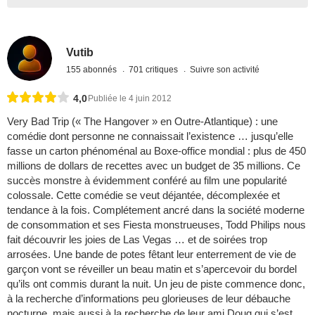
Vutib
155 abonnés
701 critiques
Suivre son activité
4,0
Publiée le 4 juin 2012
Very Bad Trip (« The Hangover » en Outre-Atlantique) : une
comédie dont personne ne connaissait l’existence … jusqu’elle
fasse un carton phénoménal au Boxe-office mondial : plus de 450
millions de dollars de recettes avec un budget de 35 millions. Ce
succès monstre à évidemment conféré au film une popularité
colossale. Cette comédie se veut déjantée, décomplexée et
tendance à la fois. Complétement ancré dans la société moderne
de consommation et ses Fiesta monstrueuses, Todd Philips nous
fait découvrir les joies de Las Vegas … et de soirées trop
arrosées. Une bande de potes fêtant leur enterrement de vie de
garçon vont se réveiller un beau matin et s’apercevoir du bordel
qu’ils ont commis durant la nuit. Un jeu de piste commence donc,
à la recherche d’informations peu glorieuses de leur débauche
nocturne, mais aussi à la recherche de leur ami Doug qui s’est