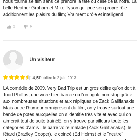
nous tourne se film sans ce prendre la tête ou celle de la notre. La
belle Heather Graham et Mike Tyson qui joue son propre rôle
additionnent les plaisirs du film; Vraiment drôle et intelligent!
2
0
Un visiteur
4,5
Publiée le 2 juin 2013
LA comédie de 2009, Very Bad Trip est un gros délire qu'on doit à
Todd Phillips, une virée bien barrée où l'on rigole non-stop grâce
aux nombreuses situations et aux répliques de Zack Galifianakis.
Mais outre l'humour omniprésent du film, on y trouve surtout une
bande de potes auxquelles on s'identifie très vite et avec qui on
aimerait tout de suite traînéE, on y trouve par ailleurs toute les
catégories d'amis : le barré voire malade (Zack Galifianakis), le
fêtard (Bradley Cooper), le coincé (Ed Helms) et le "neutre"