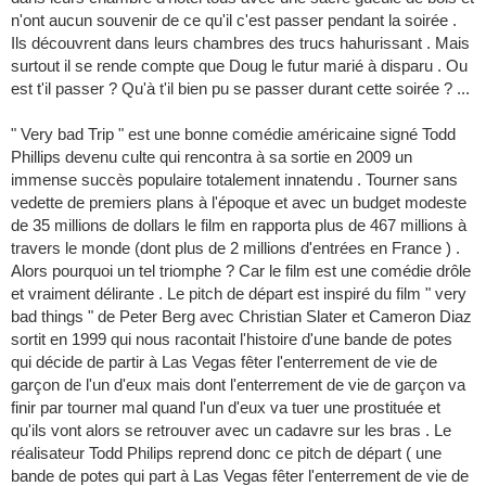
n'ont aucun souvenir de ce qu'il c'est passer pendant la soirée .
Ils découvrent dans leurs chambres des trucs hahurissant . Mais
surtout il se rende compte que Doug le futur marié à disparu . Ou
est t'il passer ? Qu'à t'il bien pu se passer durant cette soirée ? ...
" Very bad Trip " est une bonne comédie américaine signé Todd
Phillips devenu culte qui rencontra à sa sortie en 2009 un
immense succès populaire totalement innatendu . Tourner sans
vedette de premiers plans à l'époque et avec un budget modeste
de 35 millions de dollars le film en rapporta plus de 467 millions à
travers le monde (dont plus de 2 millions d'entrées en France ) .
Alors pourquoi un tel triomphe ? Car le film est une comédie drôle
et vraiment délirante . Le pitch de départ est inspiré du film " very
bad things " de Peter Berg avec Christian Slater et Cameron Diaz
sortit en 1999 qui nous racontait l'histoire d'une bande de potes
qui décide de partir à Las Vegas fêter l'enterrement de vie de
garçon de l'un d'eux mais dont l'enterrement de vie de garçon va
finir par tourner mal quand l'un d'eux va tuer une prostituée et
qu'ils vont alors se retrouver avec un cadavre sur les bras . Le
réalisateur Todd Philips reprend donc ce pitch de départ ( une
bande de potes qui part à Las Vegas fêter l'enterrement de vie de