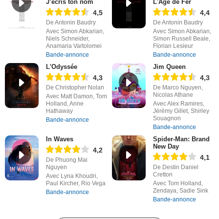
J’écris ton nom
L'Âge de Fer
4,5
4,4
De Antonin Baudry
De Antonin Baudry
Avec Simon Abkarian,
Avec Simon Abkarian,
Niels Schneider,
Simon Russell Beale,
Anamaria Vartolomei
Florian Lesieur
Bande-annonce
Bande-annonce
L'Odyssée
Jim Queen
4,3
4,3
De Christopher Nolan
De Marco Nguyen,
Nicolas Athane
Avec Matt Damon, Tom
Holland, Anne
Avec Alex Ramires,
Hathaway
Jérémy Gillet, Shirley
Souagnon
Bande-annonce
Bande-annonce
In Waves
Spider-Man: Brand
New Day
4,2
4,1
De Phuong Mai
Nguyen
De Destin Daniel
Cretton
Avec Lyna Khoudri,
Paul Kircher, Rio Vega
Avec Tom Holland,
Zendaya, Sadie Sink
Bande-annonce
Bande-annonce