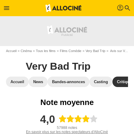
profil
menu
search
Accueil
Cinéma
Tous les films
Films Comédie
Very Bad Trip
Avis sur Very Bad Trip
Very Bad Trip
Accueil
News
Bandes-annonces
Casting
Critiques
Note moyenne
4,0
57988 notes
En savoir plus sur les notes spectateurs d'AlloCiné