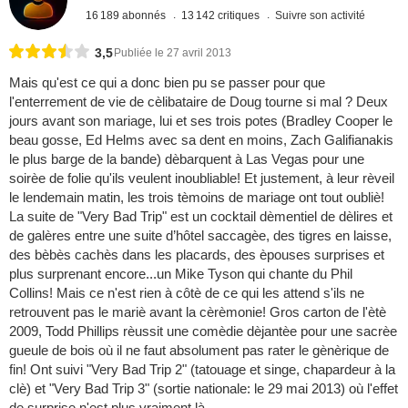
16 189 abonnés
13 142 critiques
Suivre son activité
3,5
Publiée le 27 avril 2013
Mais qu'est ce qui a donc bien pu se passer pour que
l'enterrement de vie de cèlibataire de Doug tourne si mal ? Deux
jours avant son mariage, lui et ses trois potes (Bradley Cooper le
beau gosse, Ed Helms avec sa dent en moins, Zach Galifianakis
le plus barge de la bande) dèbarquent à Las Vegas pour une
soirèe de folie qu'ils veulent inoubliable! Et justement, à leur rèveil
le lendemain matin, les trois tèmoins de mariage ont tout oubliè!
La suite de "Very Bad Trip" est un cocktail dèmentiel de dèlires et
de galères entre une suite d’hôtel saccagèe, des tigres en laisse,
des bèbès cachès dans les placards, des èpouses surprises et
plus surprenant encore...un Mike Tyson qui chante du Phil
Collins! Mais ce n'est rien à côtè de ce qui les attend s'ils ne
retrouvent pas le mariè avant la cèrèmonie! Gros carton de l'ètè
2009, Todd Phillips rèussit une comèdie dèjantèe pour une sacrèe
gueule de bois où il ne faut absolument pas rater le gènèrique de
fin! Ont suivi "Very Bad Trip 2" (tatouage et singe, chapardeur à la
clè) et "Very Bad Trip 3" (sortie nationale: le 29 mai 2013) où l'effet
de surprise n'est plus vraiment là...