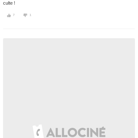
culte !
7
1