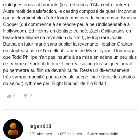
dialogues souvent hilarants (les réflexions d’Alan entre autres).
Autre motif de satisfaction, le casting composé de quasi inconnus
qui ne devraient plus l’être longtemps avec le beau gosse Bradley
Cooper (qui commence à se rendre peu à peu indispensable à
Hollywood), Ed Helms en dentiste coincé, Zach Galifianakis en
beau-frère allumé (la révélation du film !), le trop rare Justin
Bartha en futur marié sans oublier la revenante Heather Graham
en stripteaseuse et l’excellent cameo de Myke Tyson. Dommage
que Todd Phillips n’ait pas insufflé à sa mise en scène un peu plus
de rythme et surtout de folie. Une réalisation plus soignée aurait
pu permettre au film de devenir culte. Reste un divertissement
très sympa magnifié par sa géniale scène finale (avec les photos
du séjour) rythmée par "Right Round" de Flo Rida !
6
0
legend13
291 abonnés
1 099 critiques
Suivre son activité