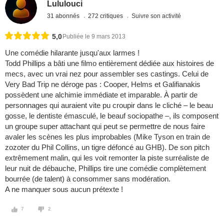
Lululouci
31 abonnés
272 critiques
Suivre son activité
5,0
Publiée le 9 mars 2013
Une comédie hilarante jusqu'aux larmes !
Todd Phillips a bâti une filmo entièrement dédiée aux histoires de
mecs, avec un vrai nez pour assembler ses castings. Celui de
Very Bad Trip ne déroge pas : Cooper, Helms et Galifianakis
possèdent une alchimie immédiate et imparable. À partir de
personnages qui auraient vite pu croupir dans le cliché – le beau
gosse, le dentiste émasculé, le beauf sociopathe –, ils composent
un groupe super attachant qui peut se permettre de nous faire
avaler les scènes les plus improbables (Mike Tyson en train de
zozoter du Phil Collins, un tigre défoncé au GHB). De son pitch
extrêmement malin, qui les voit remonter la piste surréaliste de
leur nuit de débauche, Phillips tire une comédie complètement
bourrée (de talent) à consommer sans modération.
A ne manquer sous aucun prétexte !
7
2