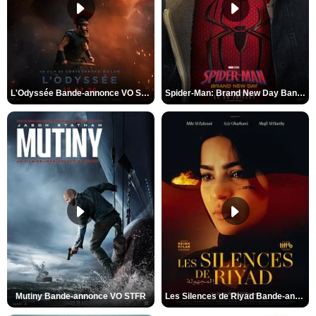
L'Odyssée Bande-annonce VO STFR
Spider-Man: Brand New Day Bande-annonce VO STFR
Mutiny Bande-annonce VO STFR
Les Silences de Riyad Bande-annonce VO STFR