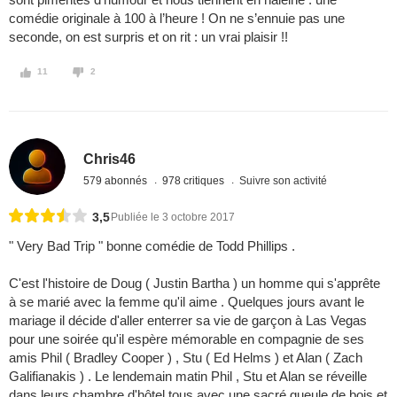
comédie originale à 100 à l’heure ! On ne s’ennuie pas une
seconde, on est surpris et on rit : un vrai plaisir !!
11
2
Chris46
579 abonnés
978 critiques
Suivre son activité
3,5
Publiée le 3 octobre 2017
" Very Bad Trip " bonne comédie de Todd Phillips .
C'est l'histoire de Doug ( Justin Bartha ) un homme qui s'apprête
à se marié avec la femme qu'il aime . Quelques jours avant le
mariage il décide d'aller enterrer sa vie de garçon à Las Vegas
pour une soirée qu'il espère mémorable en compagnie de ses
amis Phil ( Bradley Cooper ) , Stu ( Ed Helms ) et Alan ( Zach
Galifianakis ) . Le lendemain matin Phil , Stu et Alan se réveille
dans leurs chambre d'hôtel tous avec une sacré gueule de bois et