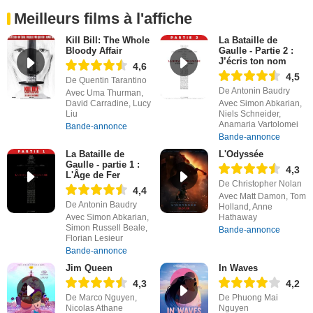
Meilleurs films à l'affiche
Kill Bill: The Whole
La Bataille de
Bloody Affair
Gaulle - Partie 2 :
J’écris ton nom
4,6
4,5
De Quentin Tarantino
De Antonin Baudry
Avec Uma Thurman,
David Carradine, Lucy
Avec Simon Abkarian,
Liu
Niels Schneider,
Anamaria Vartolomei
Bande-annonce
Bande-annonce
La Bataille de
L'Odyssée
Gaulle - partie 1 :
4,3
L'Âge de Fer
De Christopher Nolan
4,4
Avec Matt Damon, Tom
De Antonin Baudry
Holland, Anne
Avec Simon Abkarian,
Hathaway
Simon Russell Beale,
Bande-annonce
Florian Lesieur
Bande-annonce
Jim Queen
In Waves
4,3
4,2
De Marco Nguyen,
De Phuong Mai
Nicolas Athane
Nguyen