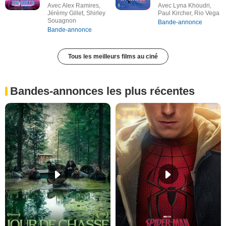
Avec Alex Ramires,
Avec Lyna Khoudri,
Jérémy Gillet, Shirley
Paul Kircher, Rio Vega
Souagnon
Bande-annonce
Bande-annonce
Tous les meilleurs films au ciné
Bandes-annonces les plus récentes