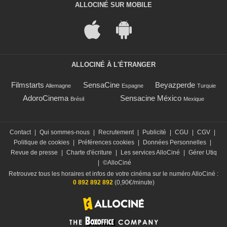
ALLOCINÉ SUR MOBILE
ALLOCINÉ À L'ÉTRANGER
Filmstarts
SensaCine
Beyazperde
Allemagne
Espagne
Turquie
AdoroCinema
Sensacine México
Brésil
Mexique
Contact
|
Qui sommes-nous
|
Recrutement
|
Publicité
|
CGU
|
CGV
|
Politique de cookies
|
Préférences cookies
|
Données Personnelles
|
Revue de presse
|
Charte d'écriture
|
Les services AlloCiné
|
Gérer Utiq
|
©AlloCiné
Retrouvez tous les horaires et infos de votre cinéma sur le numéro AlloCiné :
0 892 892 892
(0,90€/minute)