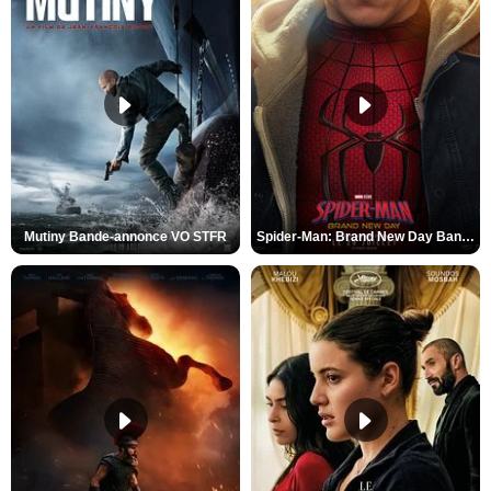
Mutiny Bande-annonce VO STFR
Spider-Man: Brand New Day Bande-annonce VO STFR