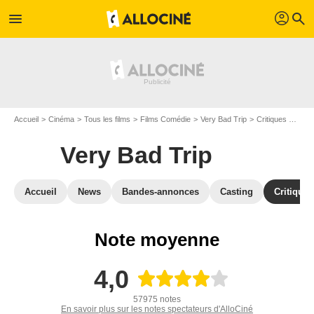
profil
menu
search
Accueil
Cinéma
Tous les films
Films Comédie
Very Bad Trip
Critiques Very Bad Trip
Very Bad Trip
Accueil
News
Bandes-annonces
Casting
Critiques
Note moyenne
4,0
57975 notes
En savoir plus sur les notes spectateurs d'AlloCiné