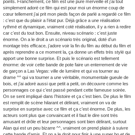
points. Franchement, ce film est une pure merveille et j'ai tout
simplement adoré ce film qui est pour moi un énorme coup de
cœur tellement j'ai prit mon pieds façon de parlé a regardé ce film
: c'est que du plaisir a l’état pur. Déjà grâce a une réalisation
rythmé et dynamique, vraiment coté réalisation, il y a rien à redire
car c'est du tout bon. Ensuite, niveau scénario : c'est juste
énorme. On a le droit a un scénario très original, doté d'un
montage très efficace, j'adore voir la fin du film au début du film et
après reprendre a ce moment la, ça donne un effets très stylé qui
apport une bonne surprise. Et puis le scénario est tellement
énorme: de voir cette bande de pote faire un enterrement de vie
de garçon a Las Vegas: ville de lumière et qui va tourner au
drame ^^ qui va tourner a une véritable, monumentale gueule de
bois, et j’ai adoré aussi que petit a petit, on découvre comme les
personnages ce qui c’est passé pendant cette fameuse soirée.
On se sent impliqué dans l’histoire et ça c’est bien. De plus le film
est remplit de scène hilarant et délirant, vraiment on va de
surprise en surprise avec ce film et ça c’est énorme. De plus, les
acteurs sont plus que convaincant et il faut le dire sont très
amusant et drôle et leur personnages sont bien délirant, surtout
Alan qui est un peu bizarre ^^, vraiment on prend plaisir à suivre
cette bande d’amis. Et on a le droit pour finir à une super bo et de