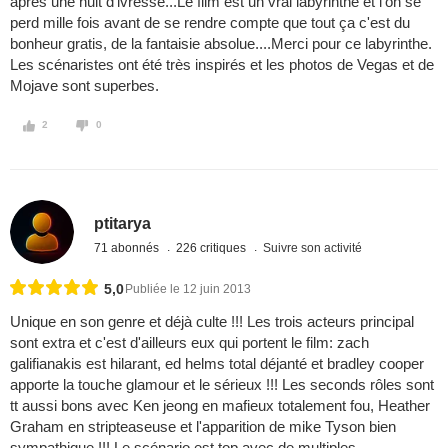
après une nuit d'ivresse...Le film est un vrai labyrinthe et l'on se
perd mille fois avant de se rendre compte que tout ça c'est du
bonheur gratis, de la fantaisie absolue....Merci pour ce labyrinthe.
Les scénaristes ont été très inspirés et les photos de Vegas et de
Mojave sont superbes.
2
0
ptitarya
71 abonnés
226 critiques
Suivre son activité
5,0
Publiée le 12 juin 2013
Unique en son genre et déjà culte !!! Les trois acteurs principal
sont extra et c'est d'ailleurs eux qui portent le film: zach
galifianakis est hilarant, ed helms total déjanté et bradley cooper
apporte la touche glamour et le sérieux !!! Les seconds rôles sont
tt aussi bons avec Ken jeong en mafieux totalement fou, Heather
Graham en stripteaseuse et l'apparition de mike Tyson bien
sympathique !!! Le scénario est top avec de multiples