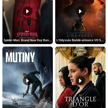
Spider-Man: Brand New Day Bande-annonce VO STFR
L'Odyssée Bande-annonce VO STFR