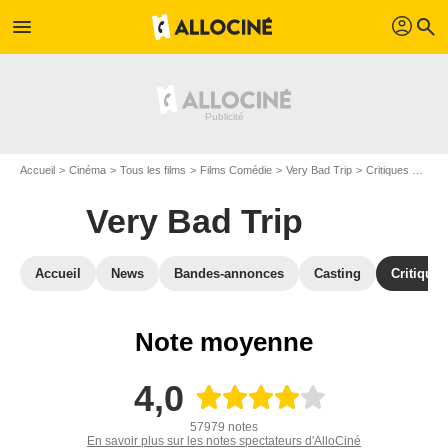
profil
menu
search
Accueil
Cinéma
Tous les films
Films Comédie
Very Bad Trip
Critiques Very Bad Trip
Very Bad Trip
Accueil
News
Bandes-annonces
Casting
Critiques
Note moyenne
4,0
57979 notes
En savoir plus sur les notes spectateurs d'AlloCiné