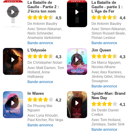
La Bataille de
La Bataille de
Gaulle - Partie 2 :
Gaulle - partie 1 :
J’écris ton nom
L'Âge de Fer
4,5
4,4
De Antonin Baudry
De Antonin Baudry
Avec Simon Abkarian,
Avec Simon Abkarian,
Niels Schneider,
Simon Russell Beale,
Anamaria Vartolomei
Florian Lesieur
Bande-annonce
Bande-annonce
L'Odyssée
Jim Queen
4,3
4,3
De Christopher Nolan
De Marco Nguyen,
Nicolas Athane
Avec Matt Damon, Tom
Holland, Anne
Avec Alex Ramires,
Hathaway
Jérémy Gillet, Shirley
Souagnon
Bande-annonce
Bande-annonce
In Waves
Spider-Man: Brand
New Day
4,2
4,1
De Phuong Mai
Nguyen
De Destin Daniel
Cretton
Avec Lyna Khoudri,
Paul Kircher, Rio Vega
Avec Tom Holland,
Zendaya, Sadie Sink
Bande-annonce
Bande-annonce