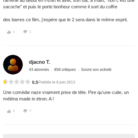
ramène au début en t-shirt et avec son sac à main, "non c'est une
sacoche" et puis le porte bonheur comme il sort du coffre
des barres ce film, j'espère que le 2 sera dans le même esprit.
1
1
djacno T.
43 abonnés
858 critiques
Suivre son activité
0,5
Publiée le 8 juin 2013
Une comédie naze vraiment prise de tête. Pire qu'une cuite, un
méléna made in étron. A !
2
7