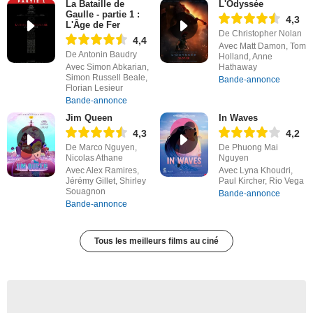
La Bataille de
L'Odyssée
Gaulle - partie 1 :
4,3
L'Âge de Fer
De Christopher Nolan
4,4
Avec Matt Damon, Tom
De Antonin Baudry
Holland, Anne
Avec Simon Abkarian,
Hathaway
Simon Russell Beale,
Bande-annonce
Florian Lesieur
Bande-annonce
Jim Queen
In Waves
4,3
4,2
De Marco Nguyen,
De Phuong Mai
Nicolas Athane
Nguyen
Avec Alex Ramires,
Avec Lyna Khoudri,
Jérémy Gillet, Shirley
Paul Kircher, Rio Vega
Souagnon
Bande-annonce
Bande-annonce
Tous les meilleurs films au ciné