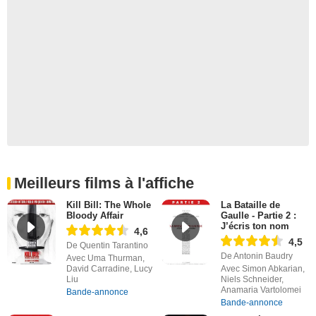
Meilleurs films à l'affiche
Kill Bill: The Whole
La Bataille de
Bloody Affair
Gaulle - Partie 2 :
J’écris ton nom
4,6
4,5
De Quentin Tarantino
De Antonin Baudry
Avec Uma Thurman,
David Carradine, Lucy
Avec Simon Abkarian,
Liu
Niels Schneider,
Anamaria Vartolomei
Bande-annonce
Bande-annonce