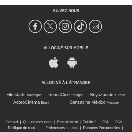
SUIVEZ-NOUS
ALLOCINÉ SUR MOBILE
ALLOCINÉ À L'ÉTRANGER
Filmstarts
SensaCine
Beyazperde
Allemagne
Espagne
Turquie
AdoroCinema
Sensacine México
Brésil
Mexique
Contact
|
Qui sommes-nous
|
Recrutement
|
Publicité
|
CGU
|
CGV
|
Politique de cookies
|
Préférences cookies
|
Données Personnelles
|