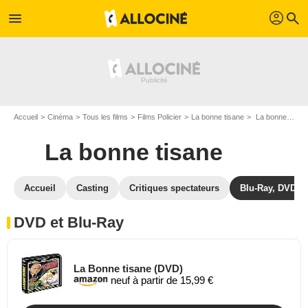
profil
menu
search
Accueil
Cinéma
Tous les films
Films Policier
La bonne tisane
La bonne tisane en DVD Blu Ray
La bonne tisane
Accueil
Casting
Critiques spectateurs
Blu-Ray, DVD
DVD et Blu-Ray
La Bonne tisane (DVD)
neuf à partir de 15,99 €