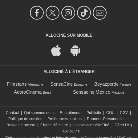
ALLOCINÉ SUR MOBILE
ALLOCINÉ À L'ÉTRANGER
Filmstarts
SensaCine
Beyazperde
Allemagne
Espagne
Turquie
AdoroCinema
Sensacine México
Brésil
Mexique
Contact
|
Qui sommes-nous
|
Recrutement
|
Publicité
|
CGU
|
CGV
|
Politique de cookies
|
Préférences cookies
|
Données Personnelles
|
Revue de presse
|
Charte d'écriture
|
Les services AlloCiné
|
Gérer Utiq
|
©AlloCiné