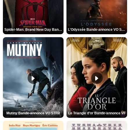
Spider-Man: Brand New Day Bande-annonce VO STFR
L'Odyssée Bande-annonce VO STFR
Mutiny Bande-annonce VO STFR
Le Triangle d'or Bande-annonce VF