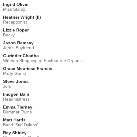
Ingrid Oliver
Miss Stamp
Heather Wright (II)
Receptionist
Lizzie Roper
Becky
Jason Ramsay
Jem's Boyfriend
Gurinder Chadha
Woman Shopping at Eastbourne Organic
Grace Meurisse Francis
Party Guest
Steve Jones
Jem
Imogen Bain
Headmistress
Emma Tierney
Bummer Twins
Matt Harris
Band 'Stiff Dylans'
Ray Shirley