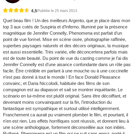
4,5
Publiée le 25 mars 2013
Quel beau film ! Un des meilleurs Argento, que je place dans mon
top 3 aux cotés de Suspiria et d’Inferno. Illuminé par la présence
magnétique de Jennifer Connelly, Phenomena est parfait d’un
point de vue formel. Mise en scène osée, photographie raffinée,
superbes paysages naturels et des décors originaux, la musique
est aussi essentielle. Très variée, elle déconcertera parfois mais
est de toute beauté. Du point de vue du casting comme je l’ai dis
Jennifer Connelly est d’une aisance confondante dans un rôle pas
facile. Être crédible en parlant à une mouche ou à une coccinelle
n’est pas donné à tout le monde ! En face Donald Pleasance
convainc, et Daria Niccolodi, habituée des films de son
compagnon est au diapason et sait se montrer inquiétante. Le
scénario en lui-même est plutôt original. Sans être décoiffant, et
devenant moins convainquant sur la fin, l’introduction du
fantastique est sympathique et surtout utilisé intelligemment.
Franchement ca aurait pu vraiment plomber le film, et pourtant, il
n’en est rien. Les effets horrifiques sont réussis, et donnent lieu à
une scène anthologique, fortement déconseillée aux non initiés.
Rythmé, Phenomena est un film qui se suit sans ennui, porté il