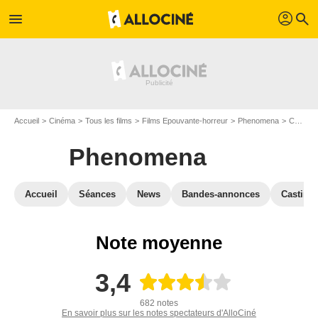
profil
menu
search
Accueil
Cinéma
Tous les films
Films Epouvante-horreur
Phenomena
Critiques Phenomena
Phenomena
Accueil
Séances
News
Bandes-annonces
Casting
Note moyenne
3,4
682 notes
En savoir plus sur les notes spectateurs d'AlloCiné