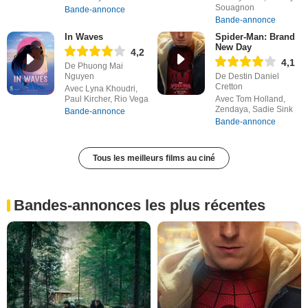
Souagnon
Bande-annonce
Bande-annonce
In Waves
Spider-Man: Brand
New Day
4,2
4,1
De Phuong Mai
Nguyen
De Destin Daniel
Cretton
Avec Lyna Khoudri,
Paul Kircher, Rio Vega
Avec Tom Holland,
Zendaya, Sadie Sink
Bande-annonce
Bande-annonce
Tous les meilleurs films au ciné
Bandes-annonces les plus récentes