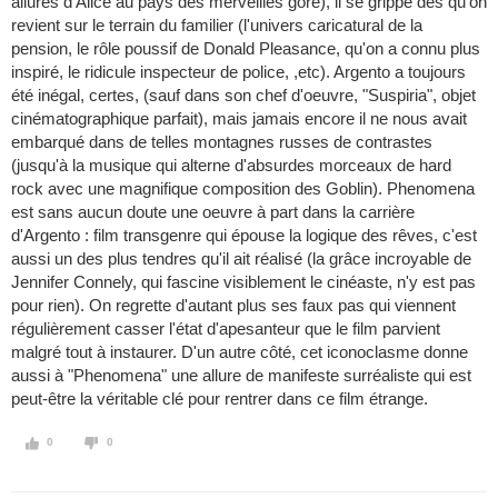
allures d'Alice au pays des merveilles gore), il se grippe dès qu'on
revient sur le terrain du familier (l'univers caricatural de la
pension, le rôle poussif de Donald Pleasance, qu'on a connu plus
inspiré, le ridicule inspecteur de police, ,etc). Argento a toujours
été inégal, certes, (sauf dans son chef d'oeuvre, "Suspiria", objet
cinématographique parfait), mais jamais encore il ne nous avait
embarqué dans de telles montagnes russes de contrastes
(jusqu'à la musique qui alterne d'absurdes morceaux de hard
rock avec une magnifique composition des Goblin). Phenomena
est sans aucun doute une oeuvre à part dans la carrière
d'Argento : film transgenre qui épouse la logique des rêves, c'est
aussi un des plus tendres qu'il ait réalisé (la grâce incroyable de
Jennifer Connely, qui fascine visiblement le cinéaste, n'y est pas
pour rien). On regrette d'autant plus ses faux pas qui viennent
régulièrement casser l'état d'apesanteur que le film parvient
malgré tout à instaurer. D'un autre côté, cet iconoclasme donne
aussi à "Phenomena" une allure de manifeste surréaliste qui est
peut-être la véritable clé pour rentrer dans ce film étrange.
0
0