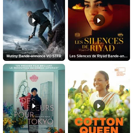
Mutiny Bande-annonce VO STFR
Les Silences de Riyad Bande-annonce VO STFR