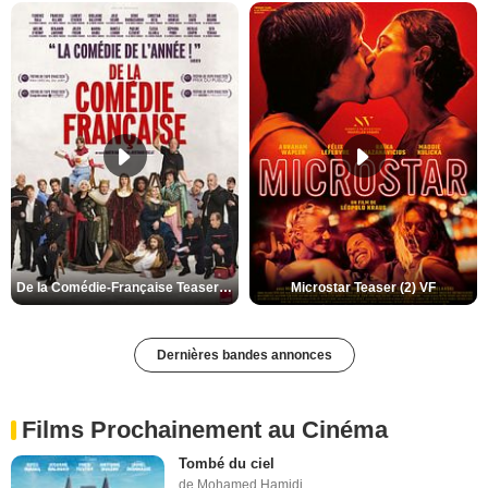
De la Comédie-Française Teaser (3) VF
Microstar Teaser (2) VF
Dernières bandes annonces
Films Prochainement au Cinéma
Tombé du ciel
de Mohamed Hamidi