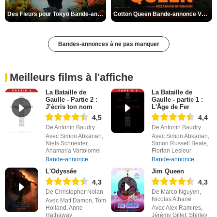
Des Fleurs pour Tokyo Bande-annonce VO STFR
Cotton Queen Bande-annonce VO STFR
Bandes-annonces à ne pas manquer
Meilleurs films à l'affiche
La Bataille de
La Bataille de
Gaulle - Partie 2 :
Gaulle - partie 1 :
J’écris ton nom
L'Âge de Fer
4,5
4,4
De Antonin Baudry
De Antonin Baudry
Avec Simon Abkarian,
Avec Simon Abkarian,
Niels Schneider,
Simon Russell Beale,
Anamaria Vartolomei
Florian Lesieur
Bande-annonce
Bande-annonce
L'Odyssée
Jim Queen
4,3
4,3
De Christopher Nolan
De Marco Nguyen,
Nicolas Athane
Avec Matt Damon, Tom
Holland, Anne
Avec Alex Ramires,
Hathaway
Jérémy Gillet, Shirley