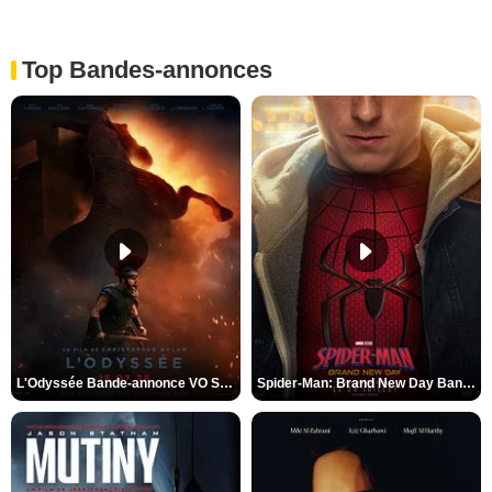
Top Bandes-annonces
L'Odyssée Bande-annonce VO STFR
Spider-Man: Brand New Day Bande-annonce VO STFR