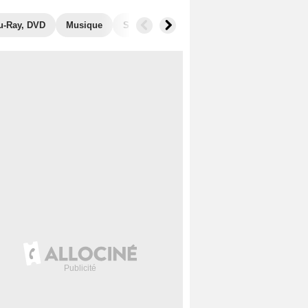
u-Ray, DVD
Musique
Secrets de tournage
Films similaires