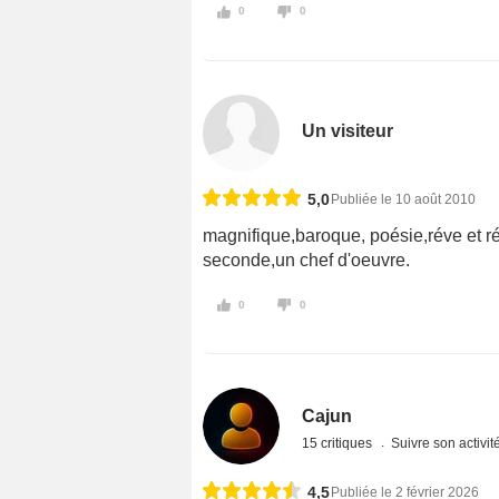
0
0
Un visiteur
5,0
Publiée le 10 août 2010
magnifique,baroque, poésie,réve et ré
seconde,un chef d'oeuvre.
0
0
Cajun
15 critiques
Suivre son activit
4,5
Publiée le 2 février 2026