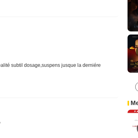
alité subtil dosage,suspens jusque la derniére
Me
é