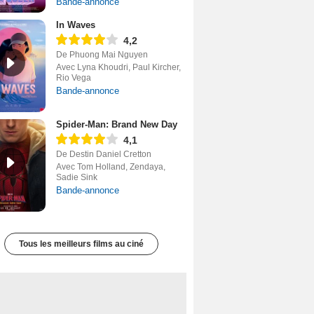
Bande-annonce
In Waves
4,2
De Phuong Mai Nguyen
Avec Lyna Khoudri, Paul Kircher,
Rio Vega
Bande-annonce
Spider-Man: Brand New Day
4,1
De Destin Daniel Cretton
Avec Tom Holland, Zendaya,
Sadie Sink
Bande-annonce
Tous les meilleurs films au ciné