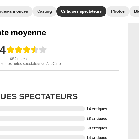
ndes-annonces
Casting
Critiques spectateurs
Photos
Bl
te moyenne
,4
682 notes
 sur les notes spectateurs d'AlloCiné
IQUES SPECTATEURS
14 critiques
28 critiques
30 critiques
14 critiques