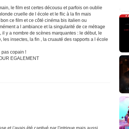
ain, le film est certes décousu et parfois on oublie
nde cruelle de l école et le flic à la fin mais
 bon ce film et ce côté cinéma bis italien ou
rmément a l ambiance et la singularité de ce métrage
s , il y a nombre de scènes marquantes : le début, le
es insectes, la fin , la cruauté des rapports a l école
s pas copain !
TOUR EGALEMENT
sse et j'avais été captivé par l'intrigue mais aussi