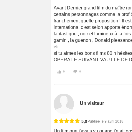
Avant Dernier grand film du maître rom
certains personnages comme la prof blo
franchement quelle proposition ! Il est
international c est selon apporte éno
fantastique , noir et lumineux à la foi
gamin , la guenon , Donald pleasance, l
etc...
si tu aimes les bons films 80 n hésite
OPERA LE SUIVANT VAUT LE DE
0
0
Un visiteur
5,0
Publiée le 9 avril 2018
Un film que j'avais vu quand j'était go