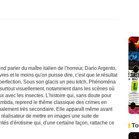
nd parler du maître italien de l'horreur, Dario Argento,
res et le moins qu'on puisse dire, c'est que le résultat
la perfection. Sous son glacis un peu kitch, Phénoména
 surtout visuellement, notamment dans les scènes où
x avec les insectes. L'histoire qui, sans doute pour
lambda, reprend le thème classique des crimes en
inalement très secondaire. Elle apparaît même avant
 réalisateur de mettre en images une suite de
ntés d'érotisme qui, d'une certaine façon, rattache ce
To