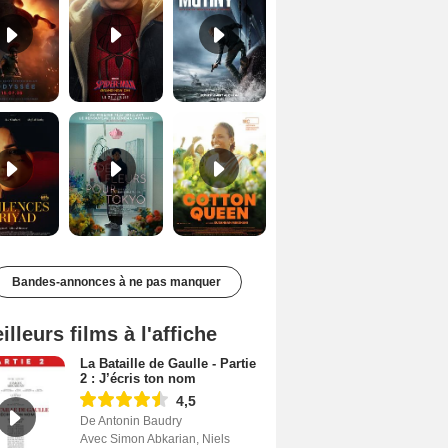
Les Silences de Riyad Bande-annonce VO STFR
Des Fleurs pour Tokyo Bande-annonce VO STFR
Cotton Queen Bande-annonce VO STFR
Bandes-annonces à ne pas manquer
illeurs films à l'affiche
La Bataille de Gaulle - Partie
2 : J’écris ton nom
4,5
De Antonin Baudry
Avec Simon Abkarian, Niels