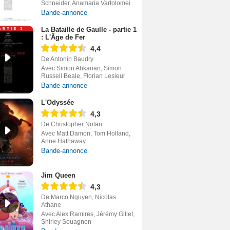
Schneider, Anamaria Vartolomei
Bande-annonce
La Bataille de Gaulle - partie 1
: L'Âge de Fer
4,4
De Antonin Baudry
Avec Simon Abkarian, Simon
Russell Beale, Florian Lesieur
Bande-annonce
L'Odyssée
4,3
De Christopher Nolan
Avec Matt Damon, Tom Holland,
Anne Hathaway
Bande-annonce
Jim Queen
4,3
De Marco Nguyen, Nicolas
Athane
Avec Alex Ramires, Jérémy Gillet,
Shirley Souagnon