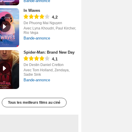
Bande-annonce
In Waves
4,2
De Phuong Mai Nguyen
Avec Lyna Khoudri, Paul Kircher,
Rio Vega
Bande-annonce
Spider-Man: Brand New Day
4,1
De Destin Daniel Cretton
Avec Tom Holland, Zendaya,
Sadie Sink
Bande-annonce
Tous les meilleurs films au ciné