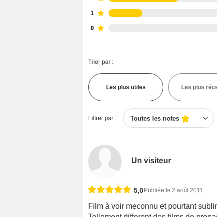
1
0
Trier par :
Les plus utiles
Les plus réc
Filtrer par :
Toutes les notes
Un visiteur
5,0
Publiée le 2 août 2011
Film à voir meconnu et pourtant subli
Tellement different des films de propa