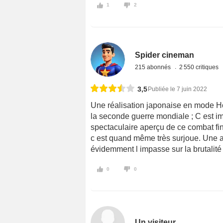
1
2
Spider cineman
215 abonnés
2 550 critiques
3,5
Publiée le 7 juin 2022
Une réalisation japonaise en mode H
la seconde guerre mondiale ; C est imp
spectaculaire aperçu de ce combat fina
c est quand même très surjoue. Une a
évidemment l impasse sur la brutalité
0
0
Un visiteur