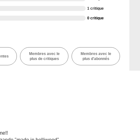
1 critique
0 critique
Membres avec le
Membres avec le
entes
plus de critiques
plus d'abonnés
me!!
gande "made in holliwood".....