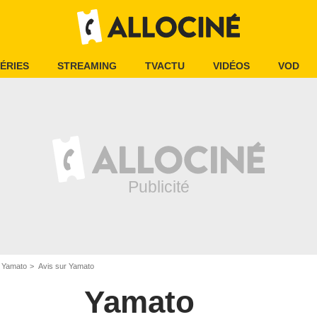
ÉRIES
STREAMING
TVACTU
VIDÉOS
VOD
Yamato
Avis sur Yamato
Yamato