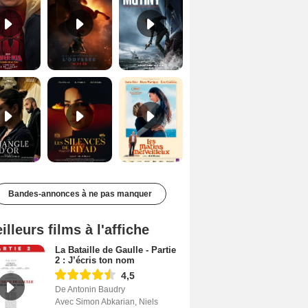
Le Triangle d'or Bande-annonce VF
Les Silences de Riyad Bande-annonce VO STFR
Les Matins merveilleux Bande-annonce VF
Bandes-annonces à ne pas manquer
illeurs films à l'affiche
La Bataille de Gaulle - Partie
2 : J’écris ton nom
4,5
De Antonin Baudry
Avec Simon Abkarian, Niels