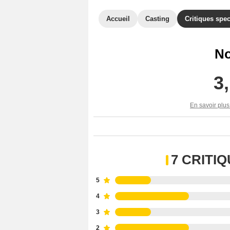
Accueil
Casting
Critiques spec
No
3
En savoir plus
7 CRITI
5
4
3
2