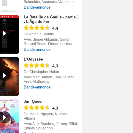
Schneider, Anamaria Vartolomei
Bande-annonce
La Bataille de Gaulle - partie 1
: L'Âge de Fer
4,4
De Antonin Baudry
Avec Simon Abkarian, Simon
Russell Beale, Florian Lesieur
Bande-annonce
L'Odyssée
4,3
De Christopher Nolan
Avec Matt Damon, Tom Holland,
Anne Hathaway
Bande-annonce
Jim Queen
4,3
De Marco Nguyen, Nicolas
Athane
Avec Alex Ramires, Jérémy Gillet,
Shirley Souagnon