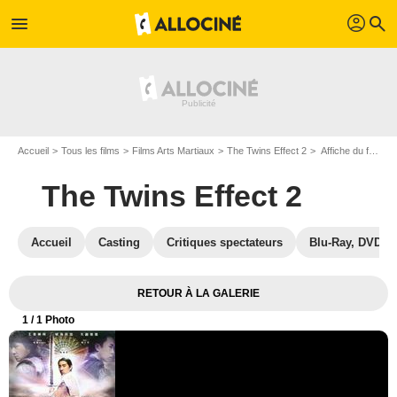
profil
menu
search
Accueil
Tous les films
Films Arts Martiaux
The Twins Effect 2
Affiche du film The Twins Effect 2 - Photo 1
The Twins Effect 2
Accueil
Casting
Critiques spectateurs
Blu-Ray, DVD
RETOUR À LA GALERIE
1
/ 1 Photo