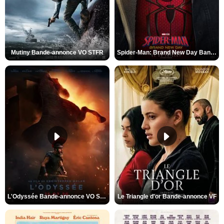
Mutiny Bande-annonce VO STFR
Spider-Man: Brand New Day Bande-annonce VO STFR
L'Odyssée Bande-annonce VO STFR
Le Triangle d'or Bande-annonce VF