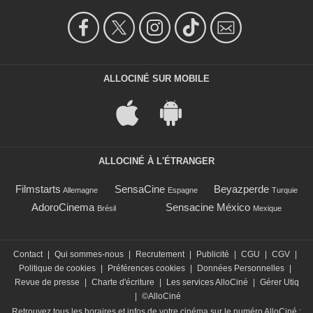
ALLOCINÉ SUR MOBILE
ALLOCINÉ À L'ÉTRANGER
Filmstarts
SensaCine
Beyazperde
Allemagne
Espagne
Turquie
AdoroCinema
Sensacine México
Brésil
Mexique
Contact
|
Qui sommes-nous
|
Recrutement
|
Publicité
|
CGU
|
CGV
|
Politique de cookies
|
Préférences cookies
|
Données Personnelles
|
Revue de presse
|
Charte d'écriture
|
Les services AlloCiné
|
Gérer Utiq
|
©AlloCiné
Retrouvez tous les horaires et infos de votre cinéma sur le numéro AlloCiné :