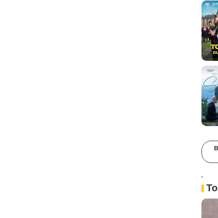
B
'
To