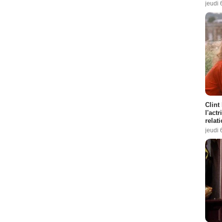
jeudi 
Clint
l'act
relat
jeudi 