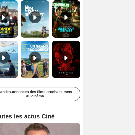
Soudain Bande-annonce VF STFR
Un grand raccourci Bande-annonce VF
Undertone Bande-annonce VO STFR
andes-annonces des films prochainement
au cinéma
utes les actus Ciné