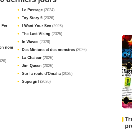
Le Passage
(2024)
Toy Story 5
(2026)
e Fer
I Want Your Sex
(2026)
The Last Viking
(2025)
In Waves
(2026)
 ton nom
Des Minions et des monstres
(2026)
La Chaleur
(2026)
026)
Jim Queen
(2026)
Sur la route d'Omaha
(2025)
Supergirl
(2026)
Tr
pr