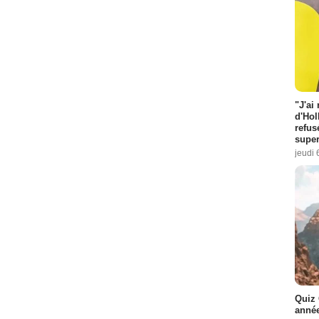
"J'ai
d'Hol
refus
super
jeudi 
Quiz 
année