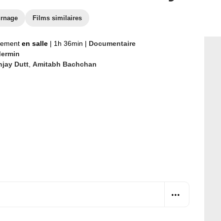
urnage
Films similaires
nement
en salle
|
1h 36min
|
Documentaire
Mermin
njay Dutt
,
Amitabh Bachchan