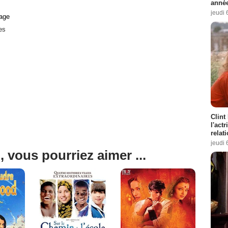
année
jeudi 
age
es
Clint
l'act
relat
jeudi 
, vous pourriez aimer ...