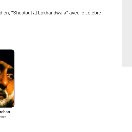
odien, "Shootout at Lokhandwala" avec le célèbre
hchan
même