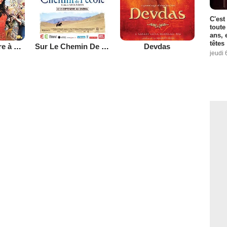
C'est
toute
ans, 
têtes
Coup de foudre à Bollywood
Sur Le Chemin De L'école
Devdas
jeudi 