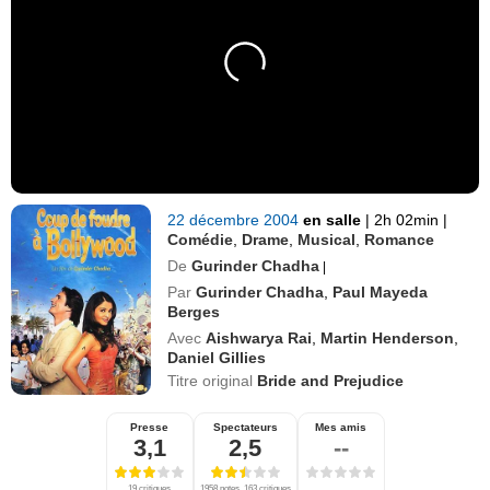
22 décembre 2004
en salle
|
2h 02min
|
Comédie
,
Drame
,
Musical
,
Romance
De
Gurinder Chadha
|
Par
Gurinder Chadha
,
Paul Mayeda
Berges
Avec
Aishwarya Rai
,
Martin Henderson
,
Daniel Gillies
Titre original
Bride and Prejudice
Presse
Spectateurs
Mes amis
3,1
2,5
--
19 critiques
1958 notes, 163 critiques