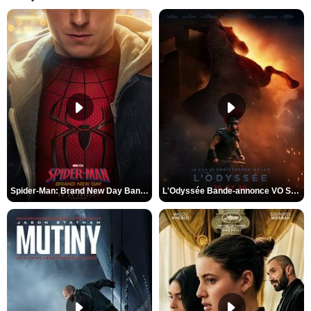
Spider-Man: Brand New Day Bande-annonce VO STFR
L'Odyssée Bande-annonce VO STFR