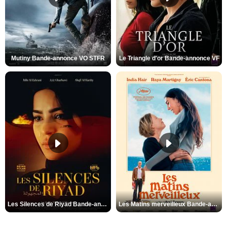
Mutiny Bande-annonce VO STFR
Le Triangle d'or Bande-annonce VF
Les Silences de Riyad Bande-annonce VO STFR
Les Matins merveilleux Bande-annonce VF