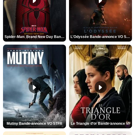
Spider-Man: Brand New Day Bande-annonce VO STFR
L'Odyssée Bande-annonce VO STFR
Mutiny Bande-annonce VO STFR
Le Triangle d'or Bande-annonce VF