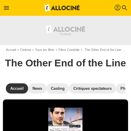
profil
menu
search
Accueil
Cinéma
Tous les films
Films Comédie
The Other End of the Line de James Dodson
The Other End of the Line
Accueil
News
Casting
Critiques spectateurs
Phot