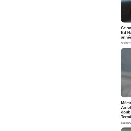
Ce so
Ed Ha
année
samed
Même 
Arnol
doubl
Termi
samed