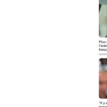
Plus 
l'act
franç
samed
"Il y
tranq