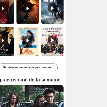
Le Triangle d'or Bande-annonce VF
Les Matins merveilleux Bande-annonce VF
De la Comédie-Française Teaser VF
Bandes-annonces à ne pas manquer
p actus ciné de la semaine