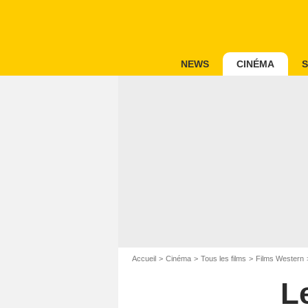
NEWS
CINÉMA
S
Accueil
Cinéma
Tous les films
Films Western
L