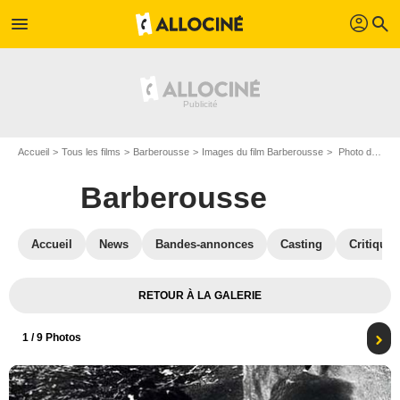
profil
menu
search
Accueil
Tous les films
Barberousse
Images du film Barberousse
Photo du film Barberousse - Photo 1
Barberousse
Accueil
News
Bandes-annonces
Casting
Critiques
RETOUR À LA GALERIE
1
/ 9 Photos