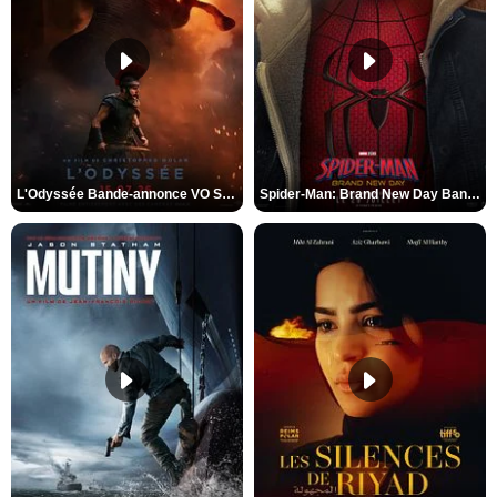
L'Odyssée Bande-annonce VO STFR
Spider-Man: Brand New Day Bande-annonce VO STFR