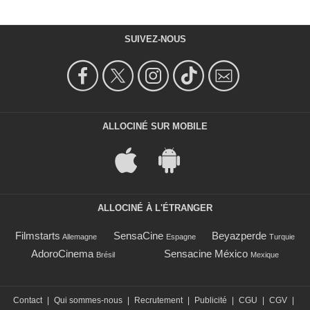
SUIVEZ-NOUS
ALLOCINÉ SUR MOBILE
ALLOCINÉ À L'ÉTRANGER
Filmstarts
SensaCine
Beyazperde
Allemagne
Espagne
Turquie
AdoroCinema
Sensacine México
Brésil
Mexique
Contact
|
Qui sommes-nous
|
Recrutement
|
Publicité
|
CGU
|
CGV
|