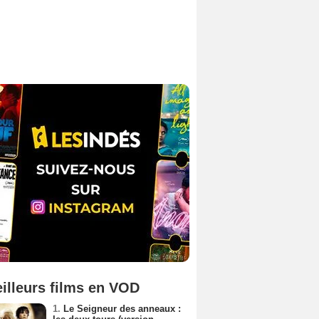
illeurs films en VOD
1.
Le Seigneur des anneaux :