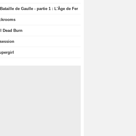
Bataille de Gaulle - partie 1 : L'Âge de Fer
ckrooms
il Dead Burn
session
upergirl