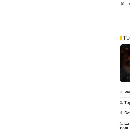
10.
L
To
2.
Va
3.
To
4.
De
5.
La 
nom