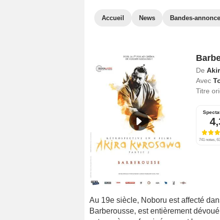
Accueil
News
Bandes-annonc
Barb
De
Aki
Avec
T
Titre or
Specta
4,
741 notes, 63
Au 19e siècle, Noboru est affecté da
Barberousse, est entièrement dévoué 