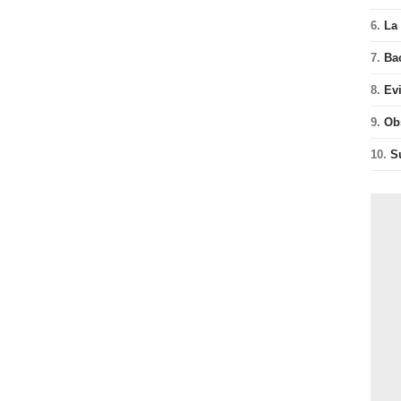
6.
La 
7.
Ba
8.
Ev
9.
Ob
10.
S