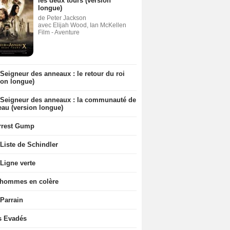
les deux tours (version
longue)
de Peter Jackson
avec Elijah Wood, Ian McKellen
Film - Aventure
Seigneur des anneaux : le retour du roi
ion longue)
 Seigneur des anneaux : la communauté de
eau (version longue)
rrest Gump
Liste de Schindler
Ligne verte
 hommes en colère
 Parrain
s Evadés