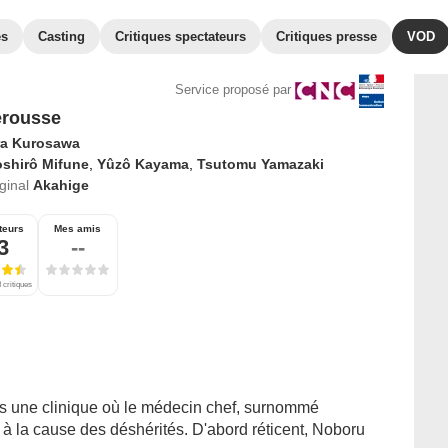
es
Casting
Critiques spectateurs
Critiques presse
VOD
Service proposé par
erousse
ra Kurosawa
oshirô Mifune
,
Yûzô Kayama
,
Tsutomu Yamazaki
iginal
Akahige
teurs
Mes amis
3
--
 critiques
ns une clinique où le médecin chef, surnommé
à la cause des déshérités. D'abord réticent, Noboru