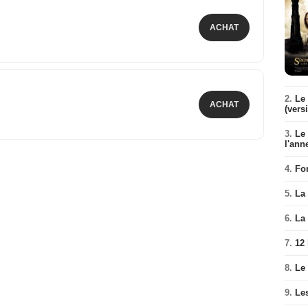
ACHAT
2.
Le 
ACHAT
(vers
3.
Le
l'ann
4.
Fo
5.
La 
6.
La 
7.
12
8.
Le
9.
Le