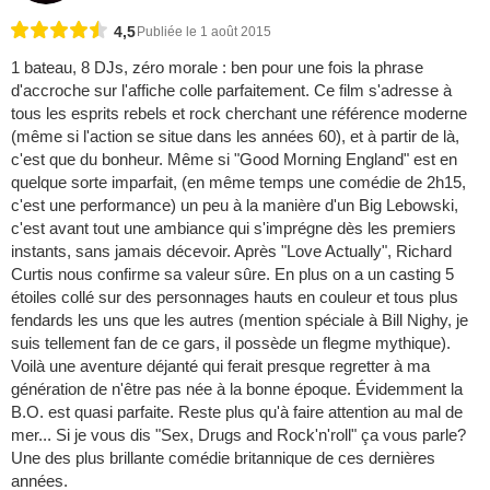
4,5
Publiée le 1 août 2015
1 bateau, 8 DJs, zéro morale : ben pour une fois la phrase
d'accroche sur l'affiche colle parfaitement. Ce film s'adresse à
tous les esprits rebels et rock cherchant une référence moderne
(même si l'action se situe dans les années 60), et à partir de là,
c'est que du bonheur. Même si "Good Morning England" est en
quelque sorte imparfait, (en même temps une comédie de 2h15,
c'est une performance) un peu à la manière d'un Big Lebowski,
c'est avant tout une ambiance qui s'imprégne dès les premiers
instants, sans jamais décevoir. Après "Love Actually", Richard
Curtis nous confirme sa valeur sûre. En plus on a un casting 5
étoiles collé sur des personnages hauts en couleur et tous plus
fendards les uns que les autres (mention spéciale à Bill Nighy, je
suis tellement fan de ce gars, il possède un flegme mythique).
Voilà une aventure déjanté qui ferait presque regretter à ma
génération de n'être pas née à la bonne époque. Évidemment la
B.O. est quasi parfaite. Reste plus qu'à faire attention au mal de
mer... Si je vous dis "Sex, Drugs and Rock'n'roll" ça vous parle?
Une des plus brillante comédie britannique de ces dernières
années.