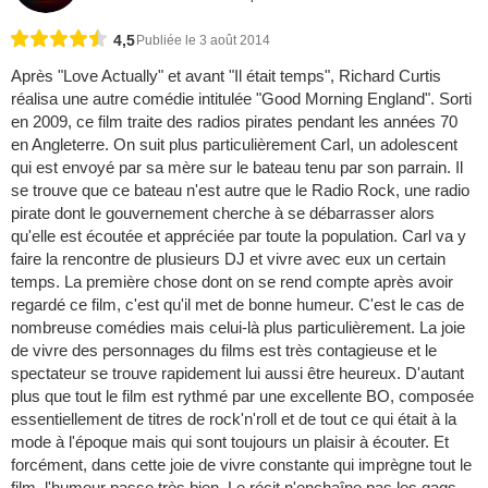
4,5
Publiée le 3 août 2014
Après "Love Actually" et avant "Il était temps", Richard Curtis
réalisa une autre comédie intitulée "Good Morning England". Sorti
en 2009, ce film traite des radios pirates pendant les années 70
en Angleterre. On suit plus particulièrement Carl, un adolescent
qui est envoyé par sa mère sur le bateau tenu par son parrain. Il
se trouve que ce bateau n'est autre que le Radio Rock, une radio
pirate dont le gouvernement cherche à se débarrasser alors
qu'elle est écoutée et appréciée par toute la population. Carl va y
faire la rencontre de plusieurs DJ et vivre avec eux un certain
temps. La première chose dont on se rend compte après avoir
regardé ce film, c'est qu'il met de bonne humeur. C'est le cas de
nombreuse comédies mais celui-là plus particulièrement. La joie
de vivre des personnages du films est très contagieuse et le
spectateur se trouve rapidement lui aussi être heureux. D'autant
plus que tout le film est rythmé par une excellente BO, composée
essentiellement de titres de rock'n'roll et de tout ce qui était à la
mode à l'époque mais qui sont toujours un plaisir à écouter. Et
forcément, dans cette joie de vivre constante qui imprègne tout le
film, l'humour passe très bien. Le récit n'enchaîne pas les gags