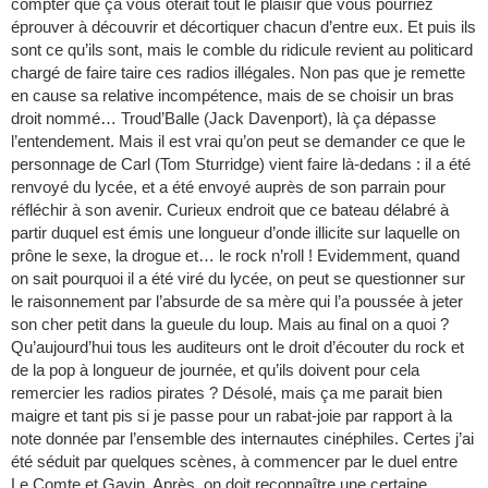
compter que ça vous ôterait tout le plaisir que vous pourriez
éprouver à découvrir et décortiquer chacun d’entre eux. Et puis ils
sont ce qu’ils sont, mais le comble du ridicule revient au politicard
chargé de faire taire ces radios illégales. Non pas que je remette
en cause sa relative incompétence, mais de se choisir un bras
droit nommé… Troud’Balle (Jack Davenport), là ça dépasse
l’entendement. Mais il est vrai qu’on peut se demander ce que le
personnage de Carl (Tom Sturridge) vient faire là-dedans : il a été
renvoyé du lycée, et a été envoyé auprès de son parrain pour
réfléchir à son avenir. Curieux endroit que ce bateau délabré à
partir duquel est émis une longueur d’onde illicite sur laquelle on
prône le sexe, la drogue et… le rock n’roll ! Evidemment, quand
on sait pourquoi il a été viré du lycée, on peut se questionner sur
le raisonnement par l’absurde de sa mère qui l’a poussée à jeter
son cher petit dans la gueule du loup. Mais au final on a quoi ?
Qu’aujourd’hui tous les auditeurs ont le droit d’écouter du rock et
de la pop à longueur de journée, et qu’ils doivent pour cela
remercier les radios pirates ? Désolé, mais ça me parait bien
maigre et tant pis si je passe pour un rabat-joie par rapport à la
note donnée par l’ensemble des internautes cinéphiles. Certes j’ai
été séduit par quelques scènes, à commencer par le duel entre
Le Comte et Gavin. Après, on doit reconnaître une certaine