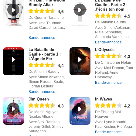
Kill Bill: The Whole
La Bataille de
Bloody Affair
Gaulle - Partie 2 :
J’écris ton nom
4,6
4,5
De Quentin Tarantino
De Antonin Baudry
Avec Uma Thurman,
David Carradine, Lucy
Avec Simon Abkarian,
Liu
Niels Schneider,
Anamaria Vartolomei
Bande-annonce
Bande-annonce
La Bataille de
L'Odyssée
Gaulle - partie 1 :
4,3
L'Âge de Fer
De Christopher Nolan
4,4
Avec Matt Damon, Tom
De Antonin Baudry
Holland, Anne
Avec Simon Abkarian,
Hathaway
Simon Russell Beale,
Bande-annonce
Florian Lesieur
Bande-annonce
Jim Queen
In Waves
4,3
4,2
De Marco Nguyen,
De Phuong Mai
Nicolas Athane
Nguyen
Avec Alex Ramires,
Avec Lyna Khoudri,
Jérémy Gillet, Shirley
Paul Kircher, Rio Vega
Souagnon
Bande-annonce