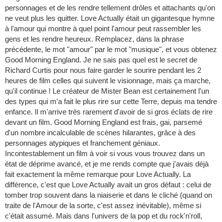
personnages et de les rendre tellement drôles et attachants qu'on
ne veut plus les quitter. Love Actually était un gigantesque hymne
à l'amour qui montre à quel point l'amour peut rassembler les
gens et les rendre heureux. Remplacez, dans la phrase
précédente, le mot "amour" par le mot "musique", et vous obtenez
Good Morning England. Je ne sais pas quel est le secret de
Richard Curtis pour nous faire garder le sourire pendant les 2
heures de film celles qui suivent le visionnage, mais ça marche,
qu'il continue ! Le créateur de Mister Bean est certainement l'un
des types qui m'a fait le plus rire sur cette Terre, depuis ma tendre
enfance. Il m'arrive très rarement d'avoir de si gros éclats de rire
devant un film. Good Morning England est frais, gai, parsemé
d'un nombre incalculable de scènes hilarantes, grâce à des
personnages atypiques et franchement géniaux.
Incontestablement un film à voir si vous vous trouvez dans un
état de déprime avancé, et je me rends compte que j'avais déjà
fait exactement la même remarque pour Love Actually. La
différence, c'est que Love Actually avait un gros défaut : celui de
tomber trop souvent dans la niaiserie et dans le cliché (quand on
traite de l'Amour de la sorte, c'est assez inévitable), même si
c'était assumé. Mais dans l'univers de la pop et du rock'n'roll,