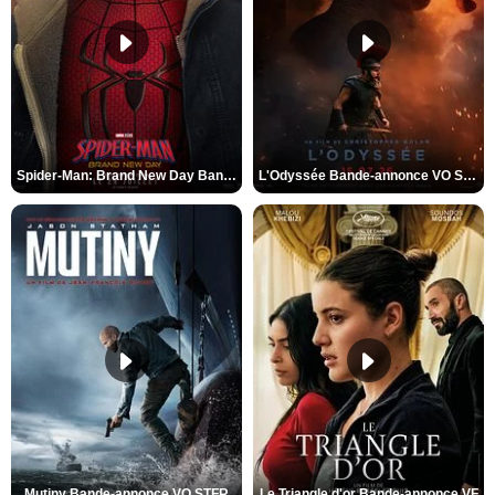
Spider-Man: Brand New Day Bande-annonce VO STFR
L'Odyssée Bande-annonce VO STFR
Mutiny Bande-annonce VO STFR
Le Triangle d'or Bande-annonce VF