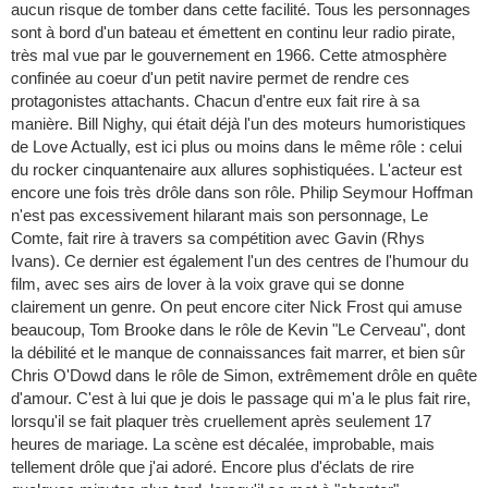
aucun risque de tomber dans cette facilité. Tous les personnages
sont à bord d'un bateau et émettent en continu leur radio pirate,
très mal vue par le gouvernement en 1966. Cette atmosphère
confinée au coeur d'un petit navire permet de rendre ces
protagonistes attachants. Chacun d'entre eux fait rire à sa
manière. Bill Nighy, qui était déjà l'un des moteurs humoristiques
de Love Actually, est ici plus ou moins dans le même rôle : celui
du rocker cinquantenaire aux allures sophistiquées. L'acteur est
encore une fois très drôle dans son rôle. Philip Seymour Hoffman
n'est pas excessivement hilarant mais son personnage, Le
Comte, fait rire à travers sa compétition avec Gavin (Rhys
Ivans). Ce dernier est également l'un des centres de l'humour du
film, avec ses airs de lover à la voix grave qui se donne
clairement un genre. On peut encore citer Nick Frost qui amuse
beaucoup, Tom Brooke dans le rôle de Kevin "Le Cerveau", dont
la débilité et le manque de connaissances fait marrer, et bien sûr
Chris O'Dowd dans le rôle de Simon, extrêmement drôle en quête
d'amour. C'est à lui que je dois le passage qui m'a le plus fait rire,
lorsqu'il se fait plaquer très cruellement après seulement 17
heures de mariage. La scène est décalée, improbable, mais
tellement drôle que j'ai adoré. Encore plus d'éclats de rire