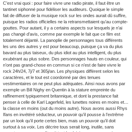
C’est vrai quoi : pour faire vivre une radio pirate, il faut être un
tantinet siphonné pour fidéliser les auditeurs. Quoique le simple
fait de diffuser de la musique rock sur les ondes aurait dû suffire,
puisque les radios officielles ne la retransmettaient qu’au compte-
gouttes. Pour autant, il y a certains aspects sur lesquels je n’ai
pas changé d’avis, comme par exemple le fait que ce film est
totalement déjanté. La panoplie de personnages tous différents
les uns des autres y est pour beaucoup, puisque ça va du plus
bavard au plus taiseux, du plus idiot au plus intelligent, du plus
exubérant au plus sobre. Des personnages hauts en couleur, qui
n’ont pas grand-chose en commun si ce n’est de faire vivre le
rock 24h/24, 7j/7 et 365j/an. Les physiques diffèrent selon les
caractères, et le tout est coordonné par des tenues
vestimentaires on ne peut plus adéquates. Ainsi nous avons par
exemple un Bill Nighy en Quentin à la stature empreinte du
raffinement typiquement britannique, et dont la prestance fait
penser à celle de Karl Lagerfeld, les lunettes noires en moins et…
la classe en moins (out du moins autre). Nous avons aussi Rhys
Ifans en invétéré séducteur, un pouvoir qu’il pousse à l’extrême
par un look qu’il porte certes bien, mais un pouvoir qu’il doit
surtout à sa voix. Les décrire tous serait long, inutile, sans