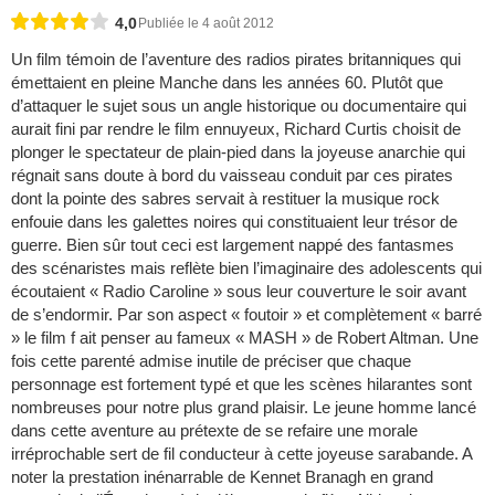
4,0
Publiée le 4 août 2012
Un film témoin de l’aventure des radios pirates britanniques qui
émettaient en pleine Manche dans les années 60. Plutôt que
d’attaquer le sujet sous un angle historique ou documentaire qui
aurait fini par rendre le film ennuyeux, Richard Curtis choisit de
plonger le spectateur de plain-pied dans la joyeuse anarchie qui
régnait sans doute à bord du vaisseau conduit par ces pirates
dont la pointe des sabres servait à restituer la musique rock
enfouie dans les galettes noires qui constituaient leur trésor de
guerre. Bien sûr tout ceci est largement nappé des fantasmes
des scénaristes mais reflète bien l’imaginaire des adolescents qui
écoutaient « Radio Caroline » sous leur couverture le soir avant
de s’endormir. Par son aspect « foutoir » et complètement « barré
» le film f ait penser au fameux « MASH » de Robert Altman. Une
fois cette parenté admise inutile de préciser que chaque
personnage est fortement typé et que les scènes hilarantes sont
nombreuses pour notre plus grand plaisir. Le jeune homme lancé
dans cette aventure au prétexte de se refaire une morale
irréprochable sert de fil conducteur à cette joyeuse sarabande. A
noter la prestation inénarrable de Kennet Branagh en grand