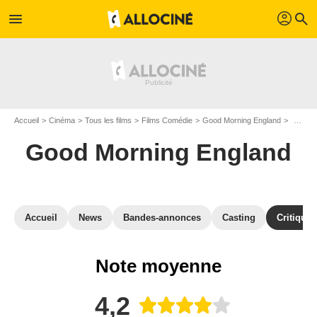
profil
menu
search
Accueil
Cinéma
Tous les films
Films Comédie
Good Morning England
Critiqu
Good Morning England
Accueil
News
Bandes-annonces
Casting
Critiques
Note moyenne
4,2