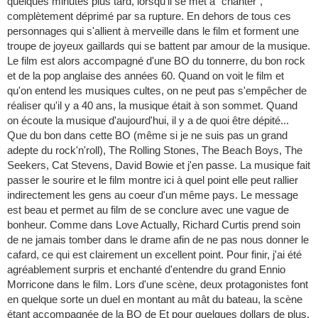
quelques minutes plus tard, lorsqu'il se met à "chanter",
complètement déprimé par sa rupture. En dehors de tous ces
personnages qui s'allient à merveille dans le film et forment une
troupe de joyeux gaillards qui se battent par amour de la musique.
Le film est alors accompagné d'une BO du tonnerre, du bon rock
et de la pop anglaise des années 60. Quand on voit le film et
qu'on entend les musiques cultes, on ne peut pas s'empêcher de
réaliser qu'il y a 40 ans, la musique était à son sommet. Quand
on écoute la musique d'aujourd'hui, il y a de quoi être dépité...
Que du bon dans cette BO (même si je ne suis pas un grand
adepte du rock'n'roll), The Rolling Stones, The Beach Boys, The
Seekers, Cat Stevens, David Bowie et j'en passe. La musique fait
passer le sourire et le film montre ici à quel point elle peut rallier
indirectement les gens au coeur d'un même pays. Le message
est beau et permet au film de se conclure avec une vague de
bonheur. Comme dans Love Actually, Richard Curtis prend soin
de ne jamais tomber dans le drame afin de ne pas nous donner le
cafard, ce qui est clairement un excellent point. Pour finir, j'ai été
agréablement surpris et enchanté d'entendre du grand Ennio
Morricone dans le film. Lors d'une scène, deux protagonistes font
en quelque sorte un duel en montant au mât du bateau, la scène
étant accompagnée de la BO de Et pour quelques dollars de plus.