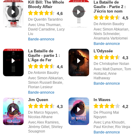
Kill Bill: The Whole
La Bataille de
Bloody Affair
Gaulle - Partie 2 :
J’écris ton nom
4,6
4,5
De Quentin Tarantino
De Antonin Baudry
Avec Uma Thurman,
David Carradine, Lucy
Avec Simon Abkarian,
Liu
Niels Schneider,
Anamaria Vartolomei
Bande-annonce
Bande-annonce
La Bataille de
L'Odyssée
Gaulle - partie 1 :
4,3
L'Âge de Fer
De Christopher Nolan
4,4
Avec Matt Damon, Tom
De Antonin Baudry
Holland, Anne
Avec Simon Abkarian,
Hathaway
Simon Russell Beale,
Bande-annonce
Florian Lesieur
Bande-annonce
Jim Queen
In Waves
4,3
4,2
De Marco Nguyen,
De Phuong Mai
Nicolas Athane
Nguyen
Avec Alex Ramires,
Avec Lyna Khoudri,
Jérémy Gillet, Shirley
Paul Kircher, Rio Vega
Souagnon
Bande-annonce