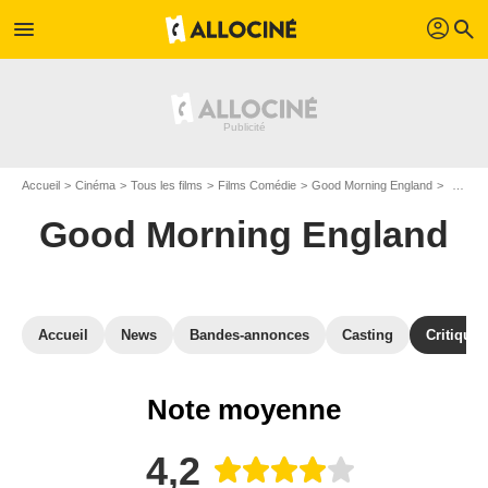
profil
menu
search
Accueil
Cinéma
Tous les films
Films Comédie
Good Morning England
Avis G
Good Morning England
Accueil
News
Bandes-annonces
Casting
Critiques
Note moyenne
4,2