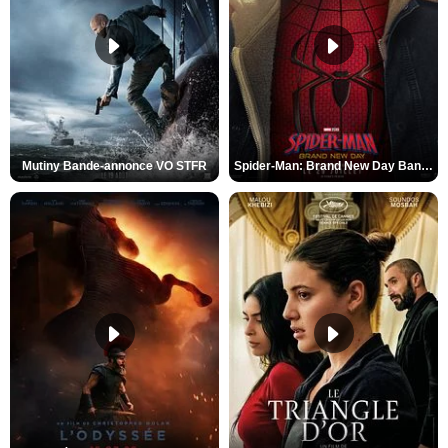
Mutiny Bande-annonce VO STFR
Spider-Man: Brand New Day Bande-annonce VO STFR