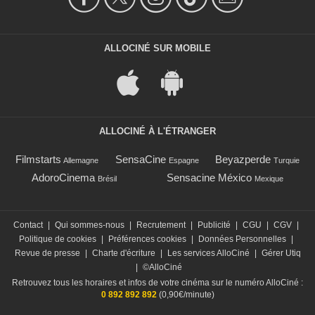
ALLOCINÉ SUR MOBILE
ALLOCINÉ À L'ÉTRANGER
Filmstarts
SensaCine
Beyazperde
Allemagne
Espagne
Turquie
AdoroCinema
Sensacine México
Brésil
Mexique
Contact
|
Qui sommes-nous
|
Recrutement
|
Publicité
|
CGU
|
CGV
|
Politique de cookies
|
Préférences cookies
|
Données Personnelles
|
Revue de presse
|
Charte d'écriture
|
Les services AlloCiné
|
Gérer Utiq
|
©AlloCiné
Retrouvez tous les horaires et infos de votre cinéma sur le numéro AlloCiné :
0 892 892 892
(0,90€/minute)