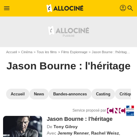
profil
menu
search
Accueil
Cinéma
Tous les films
Films Espionnage
Jason Bourne : l'héritage
VO
Jason Bourne : l'héritage
Accueil
News
Bandes-annonces
Casting
Critiques
Service proposé par
Jason Bourne : l'héritage
De
Tony Gilroy
Avec
Jeremy Renner
,
Rachel Weisz
,