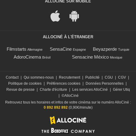
ALLOCINÉ SUR MOBILE
ALLOCINÉ À L'ÉTRANGER
Filmstarts
SensaCine
Beyazperde
Allemagne
Espagne
Turquie
AdoroCinema
Sensacine México
Brésil
Mexique
Contact
|
Qui sommes-nous
|
Recrutement
|
Publicité
|
CGU
|
CGV
|
Politique de cookies
|
Préférences cookies
|
Données Personnelles
|
Revue de presse
|
Charte d'écriture
|
Les services AlloCiné
|
Gérer Utiq
|
©AlloCiné
Retrouvez tous les horaires et infos de votre cinéma sur le numéro AlloCiné :
0 892 892 892
(0,90€/minute)