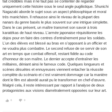
fait crédibles mais il ne faut pas se contenter de regarder
uniquement cette histoire sous le seul angle pugilistique. Shunichi
Nagazaki aborde le sujet sous un aspect philosophique et moral
très manichéen. Il rehausse ainsi le niveau de la plupart des
nanars du genre basés le plus souvent sur une intrigue simplette.
Dans le cas présent, un maître transmet son savoir à trois
karatékas de haut niveau. L'armée japonaise réquisitionne les
dojos pour en faire des centres d'entraînement pour les soldats.
L'un des élèves est blessé au bras en s'opposant à un officier et
ne voudra plus combattre. Le second refuse de se servir de son
art en temps que combat offensif, restant fidèle au code
d'honneur de son maître. Le dernier accepte d'entraîner les
militaires, déniant ainsi le fameux code. Quelques longueurs et
scènes désuètes et ennuyeuses viennent entacher la réussite
complète du scénario et c'est vraiment dommage car la manière
dont le film est abordé aurait pu le transformer en chef-d'œuvre.
Malgré cela, il reste intéressant par rapport à l'analyse de deux
protagonistes aux visions diamétralement opposées sur leur art.
0
0