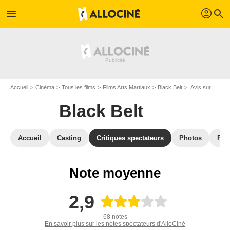
profil
menu
search
Accueil
Cinéma
Tous les films
Films Arts Martiaux
Black Belt
Avis sur Black Belt
Black Belt
Accueil
Casting
Critiques spectateurs
Photos
Réc
Note moyenne
2,9
68 notes
En savoir plus sur les notes spectateurs d'AlloCiné