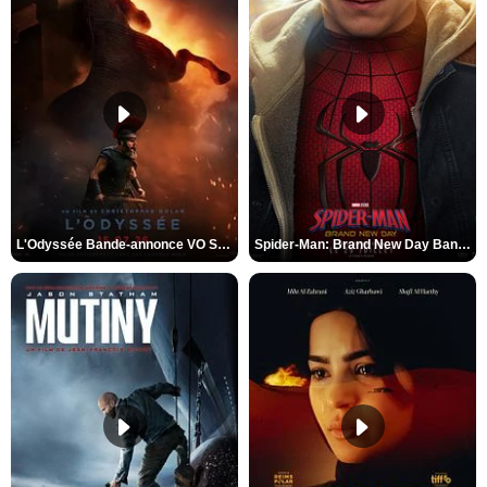
L'Odyssée Bande-annonce VO STFR
Spider-Man: Brand New Day Bande-annonce VO STFR