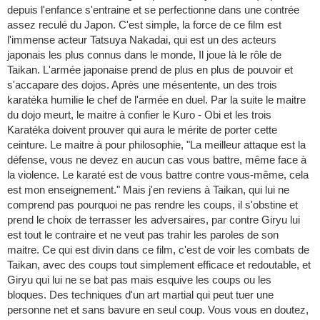
depuis l'enfance s'entraine et se perfectionne dans une contrée
assez reculé du Japon. C'est simple, la force de ce film est
l'immense acteur Tatsuya Nakadai, qui est un des acteurs
japonais les plus connus dans le monde, Il joue là le rôle de
Taikan. L'armée japonaise prend de plus en plus de pouvoir et
s'accapare des dojos. Après une mésentente, un des trois
karatéka humilie le chef de l'armée en duel. Par la suite le maitre
du dojo meurt, le maitre à confier le Kuro - Obi et les trois
Karatéka doivent prouver qui aura le mérite de porter cette
ceinture. Le maitre à pour philosophie, "La meilleur attaque est la
défense, vous ne devez en aucun cas vous battre, même face à
la violence. Le karaté est de vous battre contre vous-même, cela
est mon enseignement." Mais j'en reviens à Taikan, qui lui ne
comprend pas pourquoi ne pas rendre les coups, il s'obstine et
prend le choix de terrasser les adversaires, par contre Giryu lui
est tout le contraire et ne veut pas trahir les paroles de son
maitre. Ce qui est divin dans ce film, c'est de voir les combats de
Taikan, avec des coups tout simplement efficace et redoutable, et
Giryu qui lui ne se bat pas mais esquive les coups ou les
bloques. Des techniques d'un art martial qui peut tuer une
personne net et sans bavure en seul coup. Vous vous en doutez,