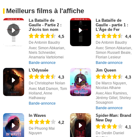
Meilleurs films à l'affiche
La Bataille de
La Bataille de
Gaulle - Partie 2 :
Gaulle - partie 1 :
J’écris ton nom
L'Âge de Fer
4,5
4,4
De Antonin Baudry
De Antonin Baudry
Avec Simon Abkarian,
Avec Simon Abkarian,
Niels Schneider,
Simon Russell Beale,
Anamaria Vartolomei
Florian Lesieur
Bande-annonce
Bande-annonce
L'Odyssée
Jim Queen
4,3
4,3
De Christopher Nolan
De Marco Nguyen,
Nicolas Athane
Avec Matt Damon, Tom
Holland, Anne
Avec Alex Ramires,
Hathaway
Jérémy Gillet, Shirley
Souagnon
Bande-annonce
Bande-annonce
In Waves
Spider-Man: Brand
New Day
4,2
4,1
De Phuong Mai
Nguyen
De Destin Daniel