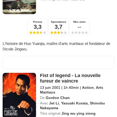
Presse
Spectateurs
Mes amis
3,3
3,7
--
L'histoire de Huo Yuanjia, maître d'arts martiaux et fondateur de
l'école Jingwu.
Fist of legend - La nouvelle
fureur de vaincre
13 juin 2001
|
1h 40min
|
Action
,
Arts
Martiaux
De
Gordon Chan
Avec
Jet Li
,
Yasuaki Kurata
,
Shinobu
Nakayama
Titre original
Jing wu ying xiong