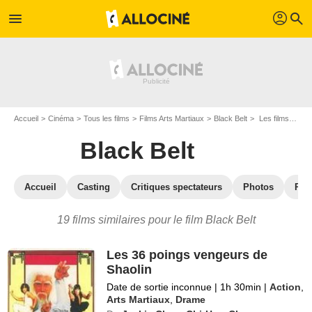
profil
menu
search
Accueil
Cinéma
Tous les films
Films Arts Martiaux
Black Belt
Les films similaires à "Black Belt"
Black Belt
Accueil
Casting
Critiques spectateurs
Photos
Réc
19 films similaires pour le film Black Belt
Les 36 poings vengeurs de
Shaolin
Date de sortie inconnue
|
1h 30min
|
Action
,
Arts Martiaux
,
Drame