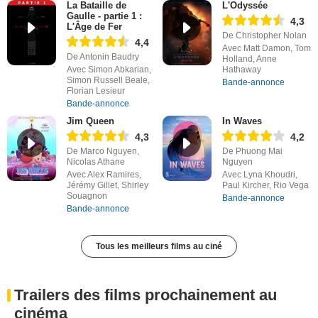
La Bataille de
L'Odyssée
Gaulle - partie 1 :
4,3
L'Âge de Fer
De Christopher Nolan
4,4
Avec Matt Damon, Tom
De Antonin Baudry
Holland, Anne
Avec Simon Abkarian,
Hathaway
Simon Russell Beale,
Bande-annonce
Florian Lesieur
Bande-annonce
Jim Queen
In Waves
4,3
4,2
De Marco Nguyen,
De Phuong Mai
Nicolas Athane
Nguyen
Avec Alex Ramires,
Avec Lyna Khoudri,
Jérémy Gillet, Shirley
Paul Kircher, Rio Vega
Souagnon
Bande-annonce
Bande-annonce
Tous les meilleurs films au ciné
Trailers des films prochainement au
cinéma