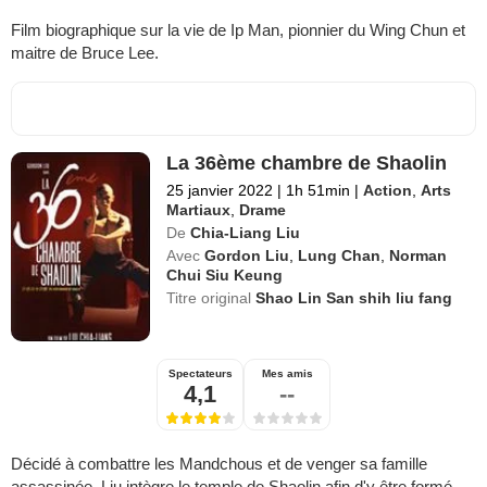
Film biographique sur la vie de Ip Man, pionnier du Wing Chun et
maitre de Bruce Lee.
La 36ème chambre de Shaolin
25 janvier 2022
|
1h 51min
|
Action
,
Arts
Martiaux
,
Drame
De
Chia-Liang Liu
Avec
Gordon Liu
,
Lung Chan
,
Norman
Chui Siu Keung
Titre original
Shao Lin San shih liu fang
Spectateurs
Mes amis
4,1
--
Décidé à combattre les Mandchous et de venger sa famille
assassinée, Liu intègre le temple de Shaolin afin d'y être formé