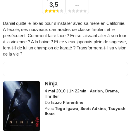
3,5
--
Daniel quitte le Texas pour s'installer avec sa mère en Californie.
A l'école, ses nouveaux camarades de classe l'isolent et le
persécutent. Comment faire face ? En se laissant aller à son tour
à la violence ? A la haine ? Et ce vieux japonais plein de sagesse,
fera-t-il de lui un champion de karaté ? Transformera-t-il sa vision
de la vie ?
Ninja
4 mai 2010
|
1h 22min
|
Action
,
Drame
,
Thriller
De
Isaac Florentine
Avec
Togo Igawa
,
Scott Adkins
,
Tsuyoshi
Ihara