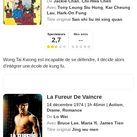
De
Jackie Chan
,
Chi-Hwa Chen
Avec
Tony Leung Siu Hung
,
Kar Cheung
Lau
,
Hark-On Fung
Titre original
San shi liu mi xing quan
Spectateurs
Mes amis
2,7
--
Wong Tai Kwong est incapable de se défendre, il décide alors
d'intégrer une école de kung fu.
La Fureur De Vaincre
14 décembre 1974
|
1h 46min
|
Action
,
Drame
,
Romance
De
Lo Wei
Avec
Bruce Lee
,
Maria Yi
,
James Tien
Titre original
Jing wu men