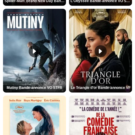
Spider-Man: Brand New Day Bande-annonce VO STFR
L'Odyssée Bande-annonce VO STFR
Mutiny Bande-annonce VO STFR
Le Triangle d'or Bande-annonce VF