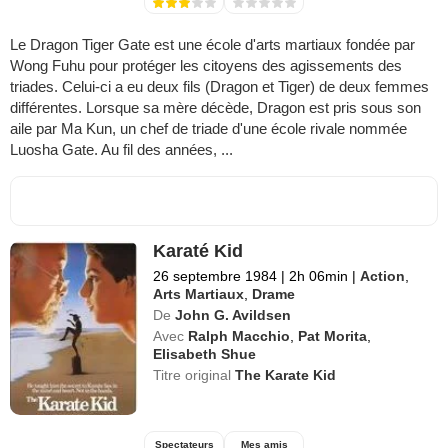
Le Dragon Tiger Gate est une école d'arts martiaux fondée par
Wong Fuhu pour protéger les citoyens des agissements des
triades. Celui-ci a eu deux fils (Dragon et Tiger) de deux femmes
différentes. Lorsque sa mère décède, Dragon est pris sous son
aile par Ma Kun, un chef de triade d'une école rivale nommée
Luosha Gate. Au fil des années, ...
Karaté Kid
26 septembre 1984
|
2h 06min
|
Action
,
Arts Martiaux
,
Drame
De
John G. Avildsen
Avec
Ralph Macchio
,
Pat Morita
,
Elisabeth Shue
Titre original
The Karate Kid
Spectateurs
Mes amis