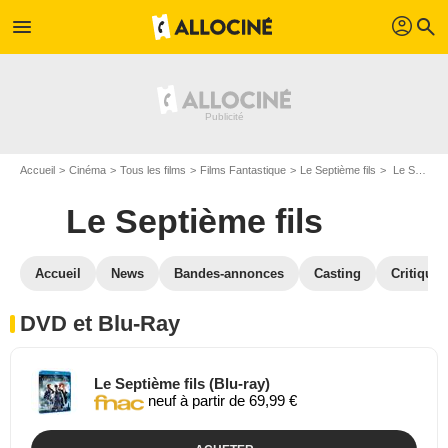
profil
menu
search
Accueil
Cinéma
Tous les films
Films Fantastique
Le Septième fils
Le Septième fils en DVD Blu Ray
Le Septième fils
Accueil
News
Bandes-annonces
Casting
Critiques
DVD et Blu-Ray
Le Septième fils (Blu-ray)
neuf à partir de 69,99 €