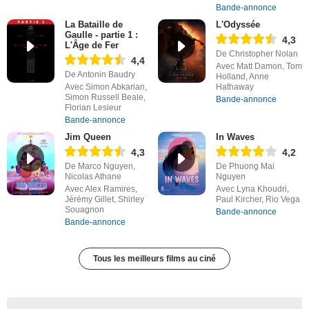
Bande-annonce
La Bataille de
L'Odyssée
Gaulle - partie 1 :
4,3
L'Âge de Fer
De Christopher Nolan
4,4
Avec Matt Damon, Tom
De Antonin Baudry
Holland, Anne
Avec Simon Abkarian,
Hathaway
Simon Russell Beale,
Bande-annonce
Florian Lesieur
Bande-annonce
Jim Queen
In Waves
4,3
4,2
De Marco Nguyen,
De Phuong Mai
Nicolas Athane
Nguyen
Avec Alex Ramires,
Avec Lyna Khoudri,
Jérémy Gillet, Shirley
Paul Kircher, Rio Vega
Souagnon
Bande-annonce
Bande-annonce
Tous les meilleurs films au ciné