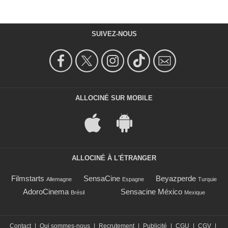
SUIVEZ-NOUS
ALLOCINÉ SUR MOBILE
ALLOCINÉ À L'ÉTRANGER
Filmstarts
SensaCine
Beyazperde
Allemagne
Espagne
Turquie
AdoroCinema
Sensacine México
Brésil
Mexique
Contact
|
Qui sommes-nous
|
Recrutement
|
Publicité
|
CGU
|
CGV
|