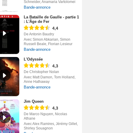
Schneider, Anamaria Vartolomei
Bande-annonce
La Bataille de Gaulle - partie 1
: L'Âge de Fer
4,4
De Antonin Baudry
Avec Simon Abkarian, Simon
Russell Beale, Florian Lesieur
Bande-annonce
L'Odyssée
4,3
De Christopher Nolan
Avec Matt Damon, Tom Holland,
Anne Hathaway
Bande-annonce
Jim Queen
4,3
De Marco Nguyen, Nicolas
Athane
Avec Alex Ramires, Jérémy Gillet,
Shirley Souagnon