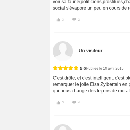
voir sa faune(politiciens,prostitués,c
social s'évapore un peu en cours de ro
3
2
Un visiteur
5,0
Publiée le 10 avril 2015
C'est drôle, et c'est intelligent, c'est
remarquer le jolie Elsa Zylbertein en
qui nous change des leçons de morales
3
4