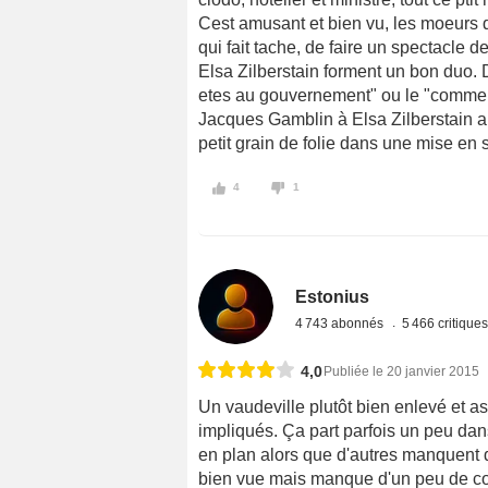
Cest amusant et bien vu, les moeurs d
qui fait tache, de faire un spectacle 
Elsa Zilberstain forment un bon duo. 
etes au gouvernement" ou le "comme so
Jacques Gamblin à Elsa Zilberstain 
petit grain de folie dans une mise en
4
1
Estonius
4 743 abonnés
5 466 critique
4,0
Publiée le 20 janvier 2015
Un vaudeville plutôt bien enlevé et a
impliqués. Ça part parfois un peu da
en plan alors que d'autres manquent d
bien vue mais manque d'un peu de co