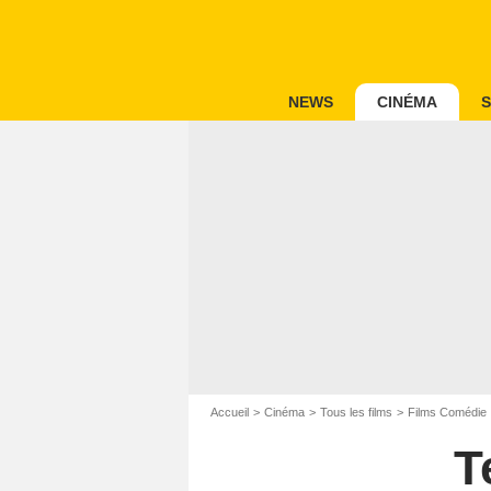
NEWS
CINÉMA
S
Accueil
Cinéma
Tous les films
Films Comédie
T