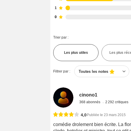
1
0
Trier par :
Les plus utiles
Les plus réc
Filtrer par :
Toutes les notes
cinono1
368 abonnés
2 292 critiques
4,0
Publiée le 23 mars 2015
comédie drolement bien écrite. La flor
clodo, hotelier et ministre, tout ce pt