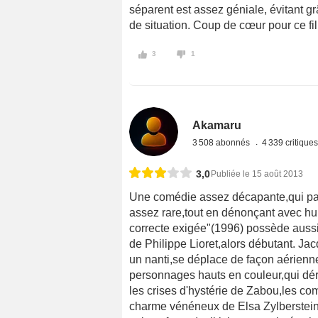
séparent est assez géniale, évitant g
de situation. Coup de cœur pour ce fi
3
1
Akamaru
3 508 abonnés
4 339 critique
3,0
Publiée le 15 août 2013
Une comédie assez décapante,qui pa
assez rare,tout en dénonçant avec hu
correcte exigée"(1996) possède aussi
de Philippe Lioret,alors débutant. J
un nanti,se déplace de façon aérienn
personnages hauts en couleur,qui dér
les crises d'hystérie de Zabou,les c
charme vénéneux de Elsa Zylberstein