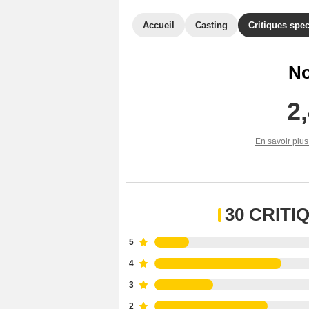
Accueil
Casting
Critiques spec
No
2
En savoir plus
30 CRIT
5
4
3
2