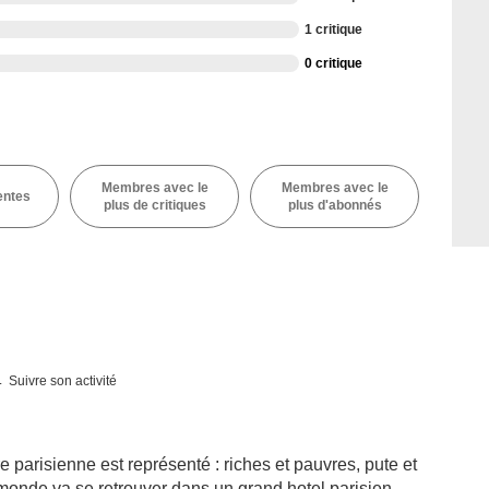
1 critique
0 critique
Membres avec le
Membres avec le
entes
plus de critiques
plus d'abonnés
Suivre son activité
e parisienne est représenté : riches et pauvres, pute et
it monde va se retrouver dans un grand hotel parisien.