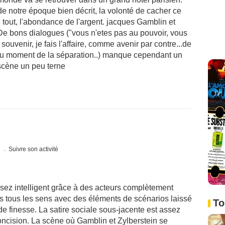
e notre époque bien décrit, la volonté de cacher ce
de tout, l'abondance de l'argent. jacques Gamblin et
De bons dialogues ("vous n'etes pas au pouvoir, vous
uvenir, je fais l'affaire, comme avenir par contre...de
au moment de la séparation..) manque cependant un
 scène un peu terne
s
Suivre son activité
ssez intelligent grâce à des acteurs complètement
ns tous les sens avec des éléments de scénarios laissé
To
e finesse. La satire sociale sous-jacente est assez
ncision. La scène où Gamblin et Zylberstein se