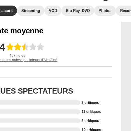
tateurs
Streaming
VOD
Blu-Ray, DVD
Photos
Réco
te moyenne
,4
457 notes
 sur les notes spectateurs d'AlloCiné
IQUES SPECTATEURS
3 critiques
11 critiques
5 critiques
10 critiques