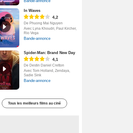
Bande-annonce
In Waves
4,2
De Phuong Mai Nguyen
Avec Lyna Khoudri, Paul Kircher,
Rio Vega
Bande-annonce
Spider-Man: Brand New Day
4,1
De Destin Daniel Cretton
Avec Tom Holland, Zendaya,
Sadie Sink
Bande-annonce
Tous les meilleurs films au ciné