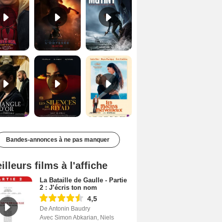
Le Triangle d'or Bande-annonce VF
Les Silences de Riyad Bande-annonce VO STFR
Les Matins merveilleux Bande-annonce VF
Bandes-annonces à ne pas manquer
illeurs films à l'affiche
La Bataille de Gaulle - Partie
2 : J’écris ton nom
4,5
De Antonin Baudry
Avec Simon Abkarian, Niels