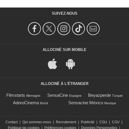
SUIVEZ-NOUS
ALLOCINÉ SUR MOBILE
ALLOCINÉ À L'ÉTRANGER
Filmstarts
SensaCine
Beyazperde
Allemagne
Espagne
Turquie
AdoroCinema
Sensacine México
Brésil
Mexique
Contact
|
Qui sommes-nous
|
Recrutement
|
Publicité
|
CGU
|
CGV
|
Politique de cookies
|
Préférences cookies
|
Données Personnelles
|