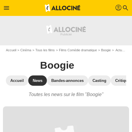
profil
menu
search
Accueil
Cinéma
Tous les films
Films Comédie dramatique
Boogie
Actualités Boogie
Boogie
Accueil
News
Bandes-annonces
Casting
Critiques
Toutes les news sur le film "Boogie"