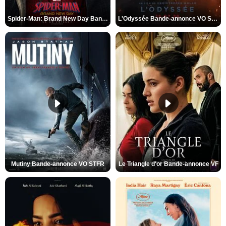
Spider-Man: Brand New Day Bande-annonce VO STFR
L'Odyssée Bande-annonce VO STFR
Mutiny Bande-annonce VO STFR
Le Triangle d'or Bande-annonce VF