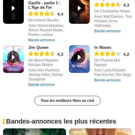
Gaulle - partie 1 :
4,3
L'Âge de Fer
De Christopher Nolan
4,4
Avec Matt Damon, Tom
De Antonin Baudry
Holland, Anne
Avec Simon Abkarian,
Hathaway
Simon Russell Beale,
Bande-annonce
Florian Lesieur
Bande-annonce
Jim Queen
In Waves
4,3
4,2
De Marco Nguyen,
De Phuong Mai
Nicolas Athane
Nguyen
Avec Alex Ramires,
Avec Lyna Khoudri,
Jérémy Gillet, Shirley
Paul Kircher, Rio Vega
Souagnon
Bande-annonce
Bande-annonce
Tous les meilleurs films au ciné
Bandes-annonces les plus récentes