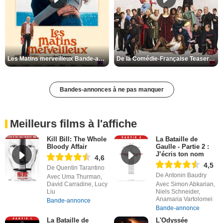
Les Matins merveilleux Bande-annonce VF
De la Comédie-Française Teaser VF
Bandes-annonces à ne pas manquer
Meilleurs films à l'affiche
Kill Bill: The Whole
La Bataille de
Bloody Affair
Gaulle - Partie 2 :
J’écris ton nom
4,6
4,5
De Quentin Tarantino
De Antonin Baudry
Avec Uma Thurman,
David Carradine, Lucy
Avec Simon Abkarian,
Liu
Niels Schneider,
Anamaria Vartolomei
Bande-annonce
Bande-annonce
La Bataille de
L'Odyssée