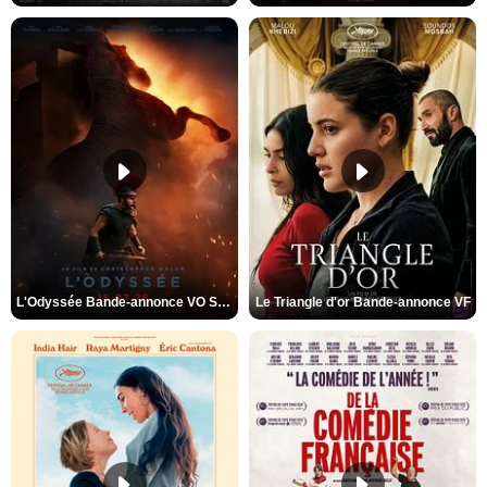
L'Odyssée Bande-annonce VO STFR
Le Triangle d'or Bande-annonce VF