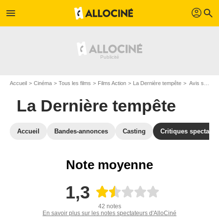
profil
menu
search
Accueil
Cinéma
Tous les films
Films Action
La Dernière tempête
Avis sur La Dernière tempête
La Dernière tempête
Accueil
Bandes-annonces
Casting
Critiques spectateu
Note moyenne
1,3
42 notes
En savoir plus sur les notes spectateurs d'AlloCiné