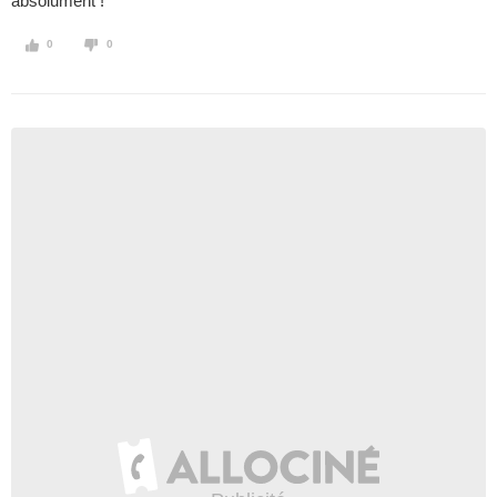
absolument !
0
0