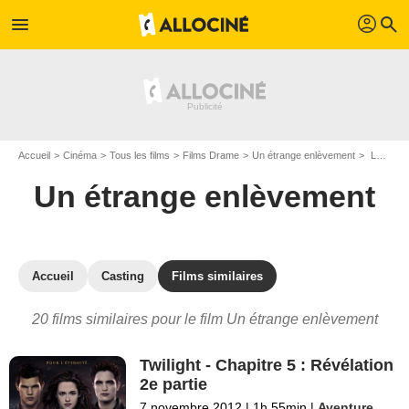
profil
menu
search
Accueil
Cinéma
Tous les films
Films Drame
Un étrange enlèvement
Les films similaires à "Un étrange enlèvement"
Un étrange enlèvement
Accueil
Casting
Films similaires
20 films similaires pour le film Un étrange enlèvement
Twilight - Chapitre 5 : Révélation
2e partie
7 novembre 2012
|
1h 55min
|
Aventure
,