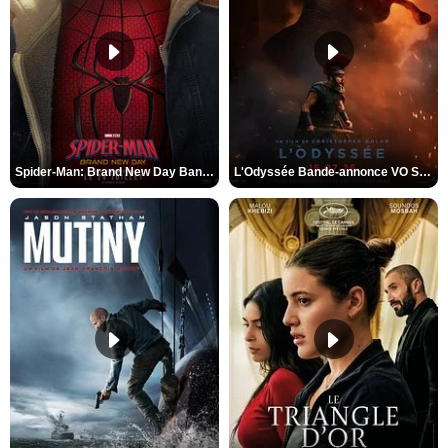
Spider-Man: Brand New Day Bande-annonce VO STFR
L'Odyssée Bande-annonce VO STFR