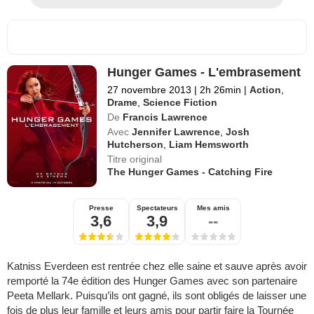
Hunger Games - L'embrasement
27 novembre 2013
|
2h 26min
|
Action
,
Drame
,
Science Fiction
De
Francis Lawrence
Avec
Jennifer Lawrence
,
Josh
Hutcherson
,
Liam Hemsworth
Titre original
The Hunger Games - Catching Fire
Presse
Spectateurs
Mes amis
3,6
3,9
--
Katniss Everdeen est rentrée chez elle saine et sauve après avoir
remporté la 74e édition des Hunger Games avec son partenaire
Peeta Mellark. Puisqu’ils ont gagné, ils sont obligés de laisser une
fois de plus leur famille et leurs amis pour partir faire la Tournée