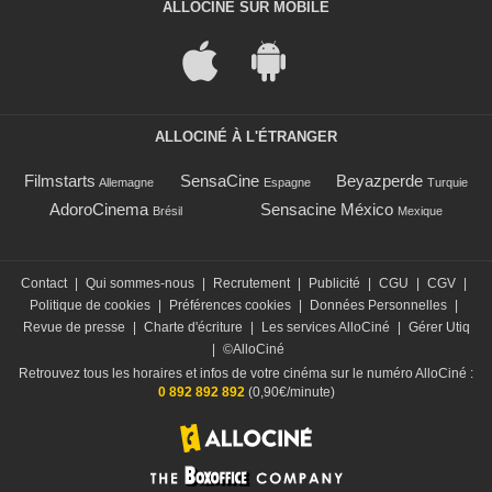
ALLOCINÉ SUR MOBILE
ALLOCINÉ À L'ÉTRANGER
Filmstarts
SensaCine
Beyazperde
Allemagne
Espagne
Turquie
AdoroCinema
Sensacine México
Brésil
Mexique
Contact
|
Qui sommes-nous
|
Recrutement
|
Publicité
|
CGU
|
CGV
|
Politique de cookies
|
Préférences cookies
|
Données Personnelles
|
Revue de presse
|
Charte d'écriture
|
Les services AlloCiné
|
Gérer Utiq
|
©AlloCiné
Retrouvez tous les horaires et infos de votre cinéma sur le numéro AlloCiné :
0 892 892 892
(0,90€/minute)