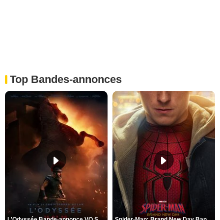
Top Bandes-annonces
L'Odyssée Bande-annonce VO STFR
Spider-Man: Brand New Day Bande-annonce VO STFR