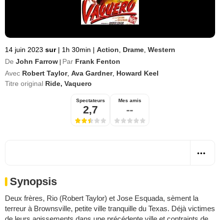
14 juin 2023
sur
|
1h 30min
|
Action
,
Drame
,
Western
De
John Farrow
Par
Frank Fenton
|
Avec
Robert Taylor
,
Ava Gardner
,
Howard Keel
Titre original
Ride, Vaquero
Spectateurs
Mes amis
2,7
--
Synopsis
Deux frères, Rio (Robert Taylor) et Jose Esquada, sèment la
terreur à Brownsville, petite ville tranquille du Texas. Déjà victimes
de leurs agissements dans une précédente ville et contraints de