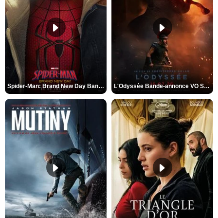
Spider-Man: Brand New Day Bande-annonce VO STFR
L'Odyssée Bande-annonce VO STFR