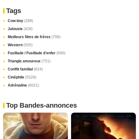
Tags
Cow-boy
(288)
Jalousie
(428)
Meilleurs films de frères
(706)
Western
(505)
Fusillade / Fusillade d'enfer
(690)
Triangle amoureux
(751)
Conflit familial
(624)
Cinéphile
(5528)
Adrénaline
(6021)
Top Bandes-annonces