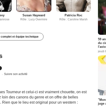
evy
Susan Hayward
Patricia Roc
Camrose
Rôle : Lucy Overmire
Rôle : Caroline Marsh
 complet et équipe technique
59 an
du ci
l'avi
jeudi 
s
s
Suivre son activité
es Tourneur et celui-ci est vraiment chouette, on est
oin des canons du genre et on offre de belles
"Mon 
 Rien que le lieu est original pour un western :
juge 