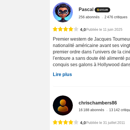
Pascal
256 abonnés
2 476 critiques
4,0
Publiée le 11 juin 2025
Premier western de Jacques Tourneur ( 
nationalité américaine avant ses vingt
premier ordre dans l'univers de la ciné
l'entoure a sans doute été alimenté pa
conquis ses galons à Hollywood dans l
Lire plus
chrischambers86
16 188 abonnés
13 142 criti
4,0
Publiée le 31 juillet 2011