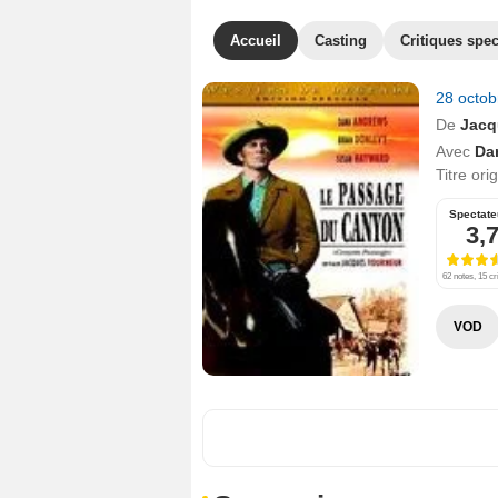
Accueil
Casting
Critiques spec
28 octo
De
Jacq
Avec
Da
Titre ori
Spectate
3,
62 notes, 15 cr
VOD