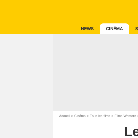
NEWS
CINÉMA
S
Accueil
Cinéma
Tous les films
Films Western
L