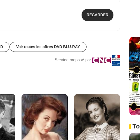
REGARDER
OD
Voir toutes les offres DVD BLU-RAY
Service proposé par
To