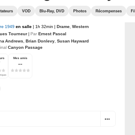
tateurs
VOD
Blu-Ray, DVD
Photos
Récompenses
Fi
bre 1949
en salle
|
1h 32min
|
Drame
,
Western
ues Tourneur
Par
Ernest Pascal
|
na Andrews
,
Brian Donlevy
,
Susan Hayward
ginal
Canyon Passage
urs
Mes amis
7
--
itiques