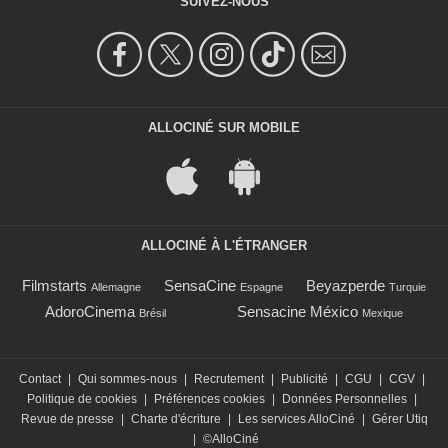
SUIVEZ-NOUS
ALLOCINÉ SUR MOBILE
ALLOCINÉ À L'ÉTRANGER
Filmstarts
SensaCine
Beyazperde
Allemagne
Espagne
Turquie
AdoroCinema
Sensacine México
Brésil
Mexique
Contact
|
Qui sommes-nous
|
Recrutement
|
Publicité
|
CGU
|
CGV
|
Politique de cookies
|
Préférences cookies
|
Données Personnelles
|
Revue de presse
|
Charte d'écriture
|
Les services AlloCiné
|
Gérer Utiq
|
©AlloCiné