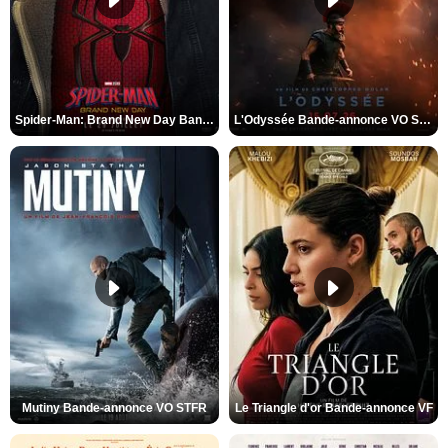
Spider-Man: Brand New Day Bande-annonce VO STFR
L'Odyssée Bande-annonce VO STFR
Mutiny Bande-annonce VO STFR
Le Triangle d'or Bande-annonce VF