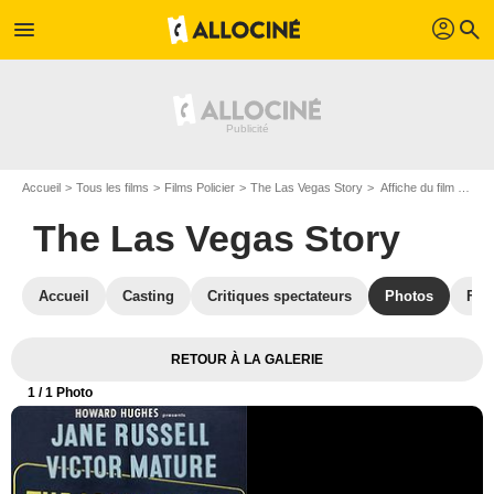
profil
menu
search
Accueil
Tous les films
Films Policier
The Las Vegas Story
Affiche du film The Las Vegas Story - Photo 1
The Las Vegas Story
Accueil
Casting
Critiques spectateurs
Photos
Film
RETOUR À LA GALERIE
1
/ 1 Photo