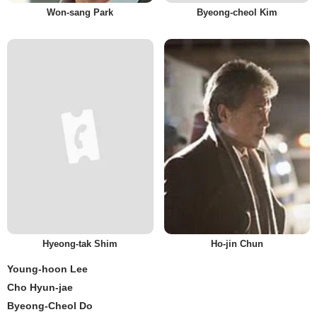
Won-sang Park
Byeong-cheol Kim
Hyeong-tak Shim
Ho-jin Chun
Young-hoon Lee
Cho Hyun-jae
Byeong-Cheol Do