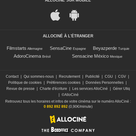
ALLOCINÉ SUR MOBILE
ALLOCINÉ À L'ÉTRANGER
Filmstarts
SensaCine
Beyazperde
Allemagne
Espagne
Turquie
AdoroCinema
Sensacine México
Brésil
Mexique
Contact
|
Qui sommes-nous
|
Recrutement
|
Publicité
|
CGU
|
CGV
|
Politique de cookies
|
Préférences cookies
|
Données Personnelles
|
Revue de presse
|
Charte d'écriture
|
Les services AlloCiné
|
Gérer Utiq
|
©AlloCiné
Retrouvez tous les horaires et infos de votre cinéma sur le numéro AlloCiné :
0 892 892 892
(0,90€/minute)