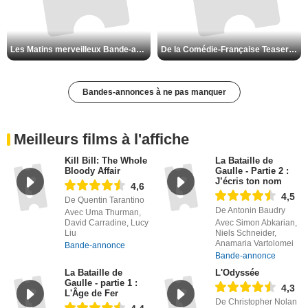
Les Matins merveilleux Bande-annonce VF
De la Comédie-Française Teaser VF
Bandes-annonces à ne pas manquer
Meilleurs films à l'affiche
Kill Bill: The Whole
La Bataille de
Bloody Affair
Gaulle - Partie 2 :
J’écris ton nom
4,6
4,5
De Quentin Tarantino
De Antonin Baudry
Avec Uma Thurman,
David Carradine, Lucy
Avec Simon Abkarian,
Liu
Niels Schneider,
Anamaria Vartolomei
Bande-annonce
Bande-annonce
La Bataille de
L'Odyssée
Gaulle - partie 1 :
4,3
L'Âge de Fer
De Christopher Nolan