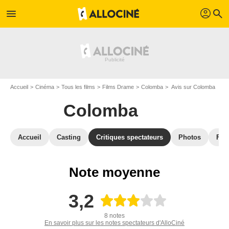
profil
menu
search
Accueil
Cinéma
Tous les films
Films Drame
Colomba
Avis sur Colomba
Colomba
Accueil
Casting
Critiques spectateurs
Photos
Film
Note moyenne
3,2
8 notes
En savoir plus sur les notes spectateurs d'AlloCiné