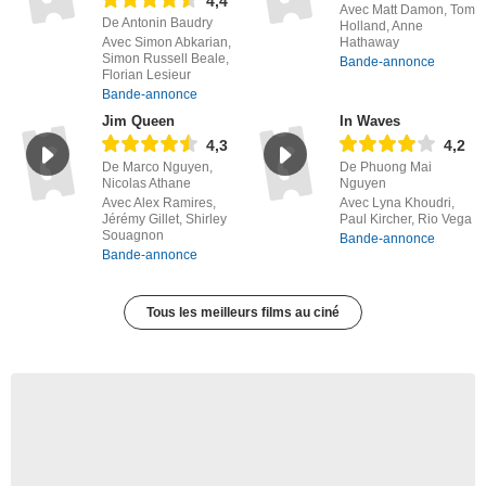
4,4
Avec Matt Damon, Tom
De Antonin Baudry
Holland, Anne
Avec Simon Abkarian,
Hathaway
Simon Russell Beale,
Bande-annonce
Florian Lesieur
Bande-annonce
Jim Queen
In Waves
4,3
4,2
De Marco Nguyen,
De Phuong Mai
Nicolas Athane
Nguyen
Avec Alex Ramires,
Avec Lyna Khoudri,
Jérémy Gillet, Shirley
Paul Kircher, Rio Vega
Souagnon
Bande-annonce
Bande-annonce
Tous les meilleurs films au ciné