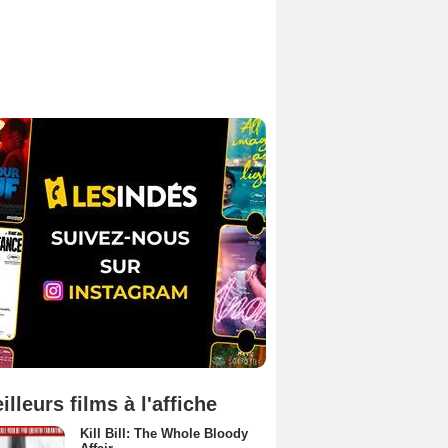
illeurs films à l'affiche
Kill Bill: The Whole Bloody