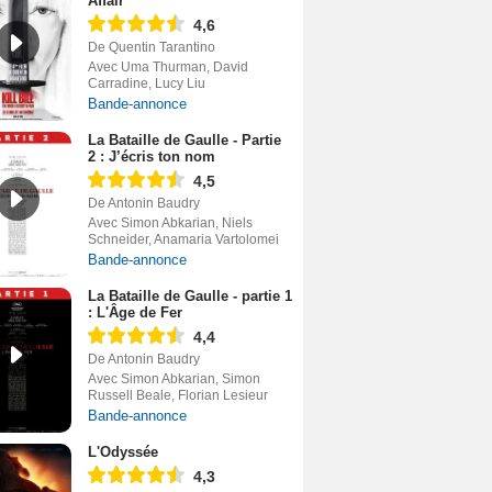
Affair
4,6
De Quentin Tarantino
Avec Uma Thurman, David
Carradine, Lucy Liu
Bande-annonce
La Bataille de Gaulle - Partie
2 : J’écris ton nom
4,5
De Antonin Baudry
Avec Simon Abkarian, Niels
Schneider, Anamaria Vartolomei
Bande-annonce
La Bataille de Gaulle - partie 1
: L'Âge de Fer
4,4
De Antonin Baudry
Avec Simon Abkarian, Simon
Russell Beale, Florian Lesieur
Bande-annonce
L'Odyssée
4,3