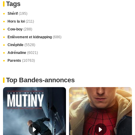
Tags
Shérif
(195)
Hors la loi
(211)
Cow-boy
(288)
Enlèvement et kidnapping
(686)
Cinéphile
(5528)
Adrénaline
(6021)
Parents
(10763)
Top Bandes-annonces