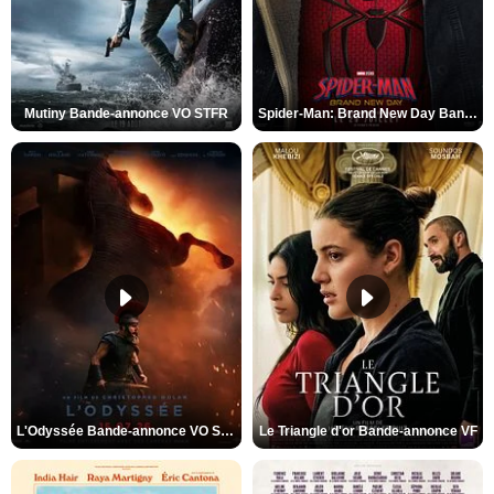
Mutiny Bande-annonce VO STFR
Spider-Man: Brand New Day Bande-annonce VO STFR
L'Odyssée Bande-annonce VO STFR
Le Triangle d'or Bande-annonce VF