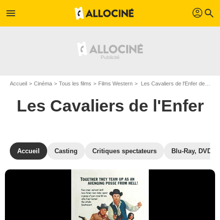
profil
menu
search
Accueil
Cinéma
Tous les films
Films Western
Les Cavaliers de l'Enfer de Herbert Coleman
Les Cavaliers de l'Enfer
Accueil
Casting
Critiques spectateurs
Blu-Ray, DVD