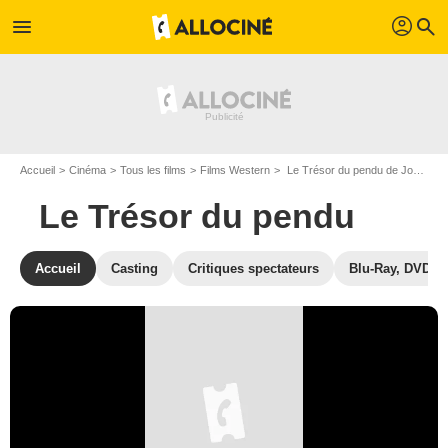
profil
menu
search
Accueil
Cinéma
Tous les films
Films Western
Le Trésor du pendu de John Sturges
Le Trésor du pendu
Accueil
Casting
Critiques spectateurs
Blu-Ray, DVD