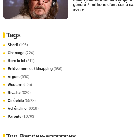
généré 7 millions d'entrées à sa
sortie
Tags
Shérif
(195)
Chantage
(224)
Hors la loi
(211)
Enlèvement et kidnapping
(686)
Argent
(650)
Western
(505)
Rivalité
(820)
Cinéphile
(5528)
Adrénaline
(6019)
Parents
(10763)
Top Bandes-annonces