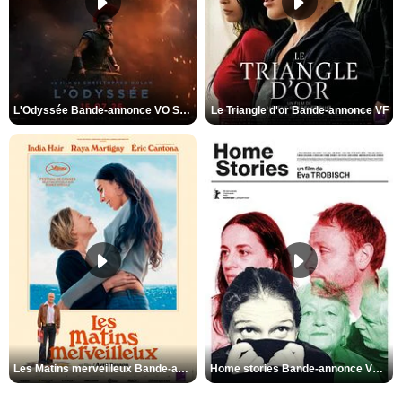
L'Odyssée Bande-annonce VO STFR
Le Triangle d'or Bande-annonce VF
Les Matins merveilleux Bande-annonce VF
Home stories Bande-annonce VO STFR