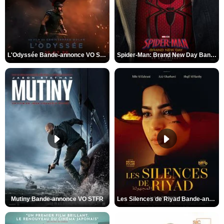
L'Odyssée Bande-annonce VO STFR
Spider-Man: Brand New Day Bande-annonce VO STFR
Mutiny Bande-annonce VO STFR
Les Silences de Riyad Bande-annonce VO STFR