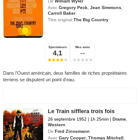
De
William Wyler
Avec
Gregory Peck
,
Jean Simmons
,
Carroll Baker
Titre original
The Big Country
Spectateurs
Mes amis
4,1
--
Dans l'Ouest américain, deux familles de riches propriétaires
terriens se disputent un point d'eau.
Le Train sifflera trois fois
26 septembre 1952
|
1h 25min
|
Drame
,
Western
De
Fred Zinnemann
Avec
Gary Cooper
,
Thomas Mitchell
,