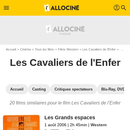
profil
menu
search
Accueil
Cinéma
Tous les films
Films Western
Les Cavaliers de l'Enfer
Les films similaires à "Les Cavaliers de l'Enfer"
Les Cavaliers de l'Enfer
Accueil
Casting
Critiques spectateurs
Blu-Ray, DVD
20 films similaires pour le film Les Cavaliers de l'Enfer
Les Grands espaces
1 août 2006
|
2h 45min
|
Western