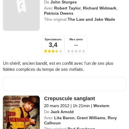
De
John Sturges
Avec
Robert Taylor
,
Richard Widmark
,
Patricia Owens
Titre original
The Law and Jake Wade
Spectateurs
Mes amis
3,4
--
Un shérif, ancien bandit, est en conflit avec l'un de ses plus
fidèles complices du temps de ses méfaits.
Crepuscule sanglant
20 mars 2012
|
1h 21min
|
Western
De
Jack Arnold
Avec
Lita Baron
,
Grant Williams
,
Rory
Calhoun