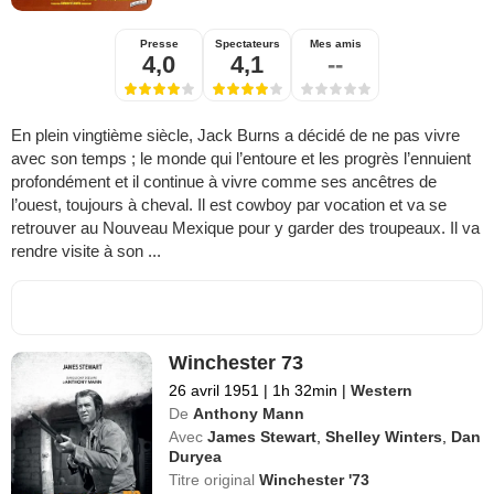
Presse
Spectateurs
Mes amis
4,0
4,1
--
En plein vingtième siècle, Jack Burns a décidé de ne pas vivre
avec son temps ; le monde qui l’entoure et les progrès l’ennuient
profondément et il continue à vivre comme ses ancêtres de
l’ouest, toujours à cheval. Il est cowboy par vocation et va se
retrouver au Nouveau Mexique pour y garder des troupeaux. Il va
rendre visite à son ...
Winchester 73
26 avril 1951
|
1h 32min
|
Western
De
Anthony Mann
Avec
James Stewart
,
Shelley Winters
,
Dan
Duryea
Titre original
Winchester '73