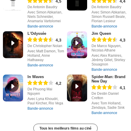
4,5
4,4
De Antonin Baudry
De Antonin Baudry
Avec Simon Abkarian,
Avec Simon Abkarian,
Niels Schneider,
Simon Russell Beale,
Anamaria Vartolomei
Florian Lesieur
Bande-annonce
Bande-annonce
L'Odyssée
Jim Queen
4,3
4,3
De Christopher Nolan
De Marco Nguyen,
Nicolas Athane
Avec Matt Damon, Tom
Holland, Anne
Avec Alex Ramires,
Hathaway
Jérémy Gillet, Shirley
Souagnon
Bande-annonce
Bande-annonce
In Waves
Spider-Man: Brand
New Day
4,2
4,1
De Phuong Mai
Nguyen
De Destin Daniel
Cretton
Avec Lyna Khoudri,
Paul Kircher, Rio Vega
Avec Tom Holland,
Zendaya, Sadie Sink
Bande-annonce
Bande-annonce
Tous les meilleurs films au ciné