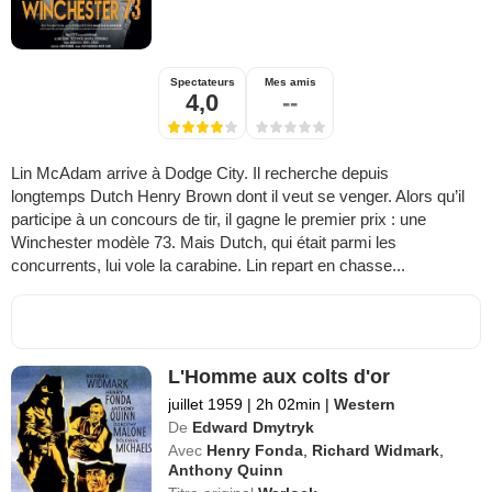
Spectateurs
Mes amis
4,0
--
Lin McAdam arrive à Dodge City. Il recherche depuis
longtemps Dutch Henry Brown dont il veut se venger. Alors qu’il
participe à un concours de tir, il gagne le premier prix : une
Winchester modèle 73. Mais Dutch, qui était parmi les
concurrents, lui vole la carabine. Lin repart en chasse...
L'Homme aux colts d'or
juillet 1959
|
2h 02min
|
Western
De
Edward Dmytryk
Avec
Henry Fonda
,
Richard Widmark
,
Anthony Quinn