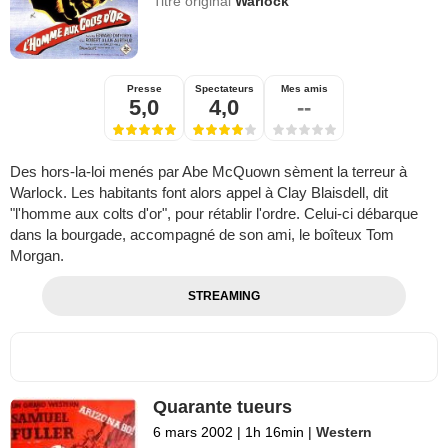
Titre original
Warlock
Presse
Spectateurs
Mes amis
5,0
4,0
--
Des hors-la-loi menés par Abe McQuown sèment la terreur à
Warlock. Les habitants font alors appel à Clay Blaisdell, dit
"l'homme aux colts d'or", pour rétablir l'ordre. Celui-ci débarque
dans la bourgade, accompagné de son ami, le boîteux Tom
Morgan.
STREAMING
Quarante tueurs
6 mars 2002
|
1h 16min
|
Western