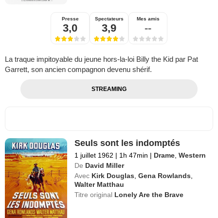
Presse
Spectateurs
Mes amis
3,0
3,9
--
La traque impitoyable du jeune hors-la-loi Billy the Kid par Pat
Garrett, son ancien compagnon devenu shérif.
STREAMING
Seuls sont les indomptés
1 juillet 1962
|
1h 47min
|
Drame
,
Western
De
David Miller
Avec
Kirk Douglas
,
Gena Rowlands
,
Walter Matthau
Titre original
Lonely Are the Brave