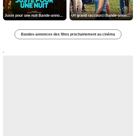
Juste pour une nuit Bande-annonce VO STFR
Un grand raccourci Bande-annonce VF
Bandes-annonces des films prochainement au cinéma
'