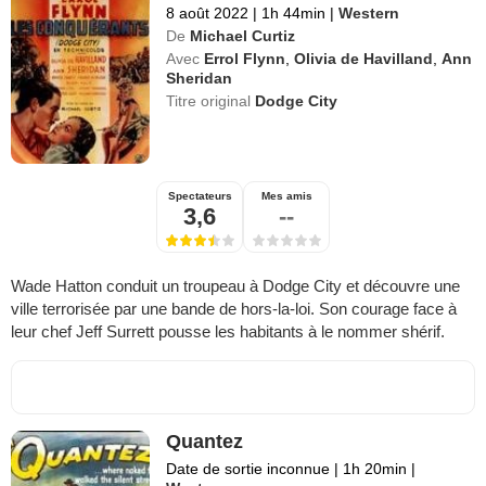
8 août 2022
|
1h 44min
|
Western
De
Michael Curtiz
Avec
Errol Flynn
,
Olivia de Havilland
,
Ann
Sheridan
Titre original
Dodge City
Spectateurs
Mes amis
3,6
--
Wade Hatton conduit un troupeau à Dodge City et découvre une
ville terrorisée par une bande de hors-la-loi. Son courage face à
leur chef Jeff Surrett pousse les habitants à le nommer shérif.
Quantez
Date de sortie inconnue
|
1h 20min
|