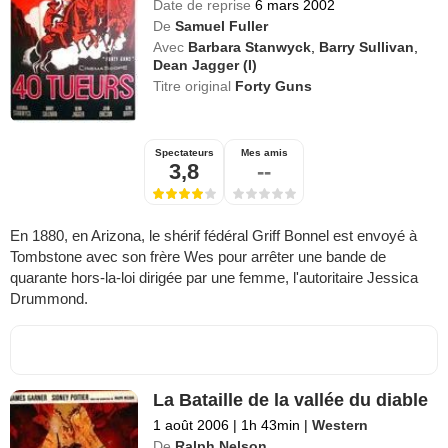
Date de reprise
6 mars 2002
De
Samuel Fuller
Avec
Barbara Stanwyck
,
Barry Sullivan
,
Dean Jagger (I)
Titre original
Forty Guns
Spectateurs
Mes amis
3,8
--
En 1880, en Arizona, le shérif fédéral Griff Bonnel est envoyé à
Tombstone avec son frère Wes pour arrêter une bande de
quarante hors-la-loi dirigée par une femme, l'autoritaire Jessica
Drummond.
La Bataille de la vallée du diable
1 août 2006
|
1h 43min
|
Western
De
Ralph Nelson