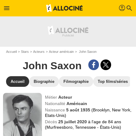
profil
menu
search
Accueil
Stars
Acteurs
Acteur américain
John Saxon
John Saxon
Accueil
Biographie
Filmographie
Top films/séries
Métier
Acteur
Nationalité
Américain
Naissance
5 août 1935
(Brooklyn, New York,
Etats-Unis)
Décès
25 juillet 2020
à l'age de 84 ans
(Murfreesboro, Tennessee - États-Unis)