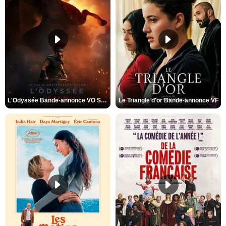
L'Odyssée Bande-annonce VO STFR
Le Triangle d'or Bande-annonce VF