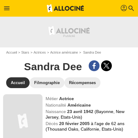
profil
menu
search
Accueil
Stars
Actrices
Actrice américaine
Sandra Dee
Sandra Dee
Accueil
Filmographie
Récompenses
Métier
Actrice
Nationalité
Américaine
Naissance
23 avril 1942
(Bayonne, New
Jersey, Etats-Unis)
Décès
20 février 2005
à l'age de 62 ans
(Thousand Oaks, Californie, Etats-Unis)