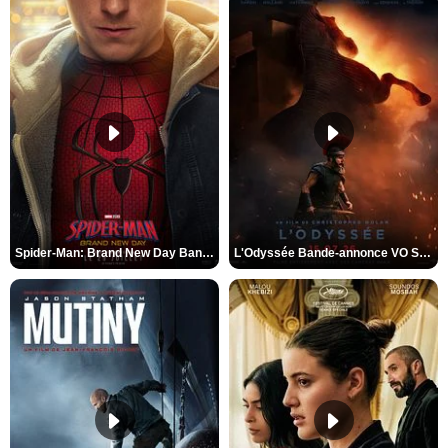
Spider-Man: Brand New Day Bande-annonce VO STFR
L'Odyssée Bande-annonce VO STFR