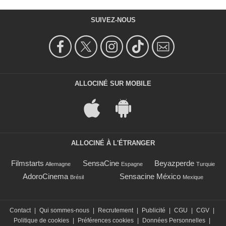
SUIVEZ-NOUS
ALLOCINÉ SUR MOBILE
ALLOCINÉ À L'ÉTRANGER
Filmstarts
SensaCine
Beyazperde
Allemagne
Espagne
Turquie
AdoroCinema
Sensacine México
Brésil
Mexique
Contact
|
Qui sommes-nous
|
Recrutement
|
Publicité
|
CGU
|
CGV
|
Politique de cookies
|
Préférences cookies
|
Données Personnelles
|