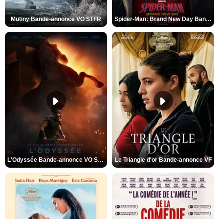
Mutiny Bande-annonce VO STFR
Spider-Man: Brand New Day Bande-annonce VO STFR
L'Odyssée Bande-annonce VO STFR
Le Triangle d'or Bande-annonce VF