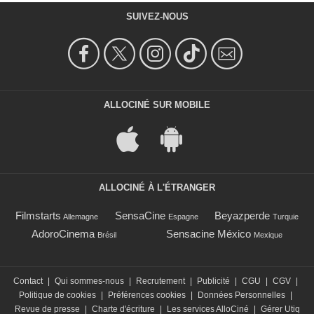
SUIVEZ-NOUS
ALLOCINÉ SUR MOBILE
ALLOCINÉ À L'ÉTRANGER
Filmstarts
SensaCine
Beyazperde
Allemagne
Espagne
Turquie
AdoroCinema
Sensacine México
Brésil
Mexique
Contact
|
Qui sommes-nous
|
Recrutement
|
Publicité
|
CGU
|
CGV
|
Politique de cookies
|
Préférences cookies
|
Données Personnelles
|
Revue de presse
|
Charte d'écriture
|
Les services AlloCiné
|
Gérer Utiq