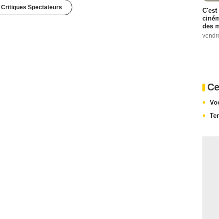
 Critiques Spectateurs
C'est
ciném
des m
vendr
Ce
Vo
Te