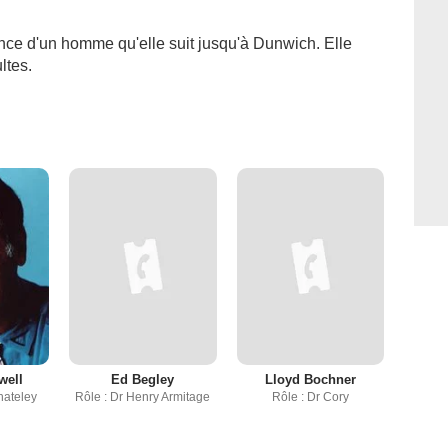
nce d'un homme qu'elle suit jusqu'à Dunwich. Elle
ltes.
well
Ed Begley
Lloyd Bochner
hateley
Rôle : Dr Henry Armitage
Rôle : Dr Cory