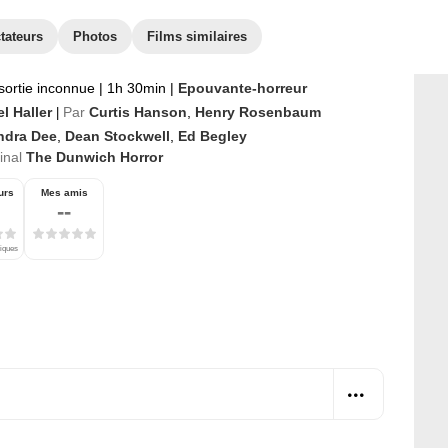
tateurs
Photos
Films similaires
sortie inconnue
|
1h 30min
|
Epouvante-horreur
l Haller
Par
Curtis Hanson
,
Henry Rosenbaum
|
ndra Dee
,
Dean Stockwell
,
Ed Begley
ginal
The Dunwich Horror
urs
Mes amis
--
tiques