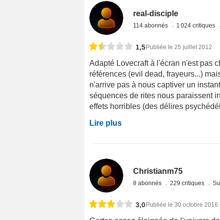
real-disciple
114 abonnés
1 024 critiques
1,5
Publiée le 25 juillet 2012
Adapté Lovecraft à l'écran n'est pas c
références (evil dead, frayeurs...) mai
n'arrive pas à nous captiver un instan
séquences de rites nous paraissent i
effets horribles (des délires psychédél
Lire plus
Christianm75
8 abonnés
229 critiques
Su
3,0
Publiée le 30 octobre 2016