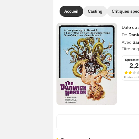
Accueil
Casting
Critiques spec
Date de 
De
Danie
Avec
Sa
Titre ori
Spectate
2,2
15 notes, 5 cri