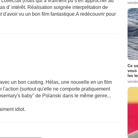
 Lovecraft (mais qui a vraiment pu s'en approcher au
vendr
 d' intérêt. Réalisation soignée interprétation de
t d'avoir vu un bon film fantastique.A redécouvrir pour
Ce so
vous 
les t
vendr
 avec un bon casting. Hélas, une nouvelle en un film
l'action (surtout qu'elle ne comporte pratiquement
"Rosemary's baby" de Polanski dans le même genre...
aiment idiot.