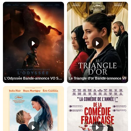
L'Odyssée Bande-annonce VO STFR
Le Triangle d'or Bande-annonce VF