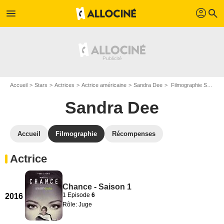
profil
menu
search
Accueil
Stars
Actrices
Actrice américaine
Sandra Dee
Filmographie Sandra Dee
Sandra Dee
Accueil
Filmographie
Récompenses
Actrice
Chance - Saison 1
1 Episode
6
2016
Rôle: Juge