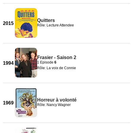
Quitters
2015
Rôle: Lecture Attendee
Frasier - Saison 2
1 Episode
6
1994
Rôle: La voix de Connie
Horreur à volonté
1969
Rôle: Nancy Wagner