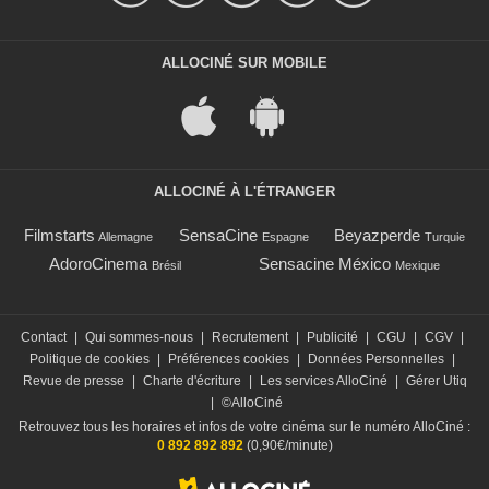
ALLOCINÉ SUR MOBILE
ALLOCINÉ À L'ÉTRANGER
Filmstarts
SensaCine
Beyazperde
Allemagne
Espagne
Turquie
AdoroCinema
Sensacine México
Brésil
Mexique
Contact
|
Qui sommes-nous
|
Recrutement
|
Publicité
|
CGU
|
CGV
|
Politique de cookies
|
Préférences cookies
|
Données Personnelles
|
Revue de presse
|
Charte d'écriture
|
Les services AlloCiné
|
Gérer Utiq
|
©AlloCiné
Retrouvez tous les horaires et infos de votre cinéma sur le numéro AlloCiné :
0 892 892 892
(0,90€/minute)