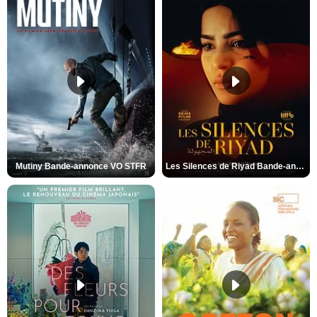
Mutiny Bande-annonce VO STFR
Les Silences de Riyad Bande-annonce VO STFR