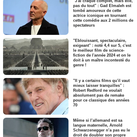
"J'ai craqué complet, mais elle,
pas du tout" : Gad Elmaleh est
tombé amoureux de cette
actrice iconique en tournant
cette comédie aux 2 millions de
spectateurs
"Eblouissant, spectaculaire,
exigeant" : noté 4,4 sur 5, c'est
le meilleur film de science-
fiction de l'année 2024 et on le
doit à un maître incontesté du
genre !
"Il y a certains films qu'il vaut
mieux laisser tranquilles" :
Robert Redford ne voulait
absolument pas de remake
pour ce classique des années
70
Même si l’allemand est sa
langue maternelle, Arnold
Schwarzenegger n’a pas eu le
droit de doubler son propre