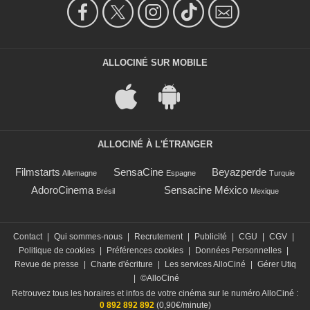
ALLOCINÉ SUR MOBILE
ALLOCINÉ À L'ÉTRANGER
Filmstarts
SensaCine
Beyazperde
Allemagne
Espagne
Turquie
AdoroCinema
Sensacine México
Brésil
Mexique
Contact
|
Qui sommes-nous
|
Recrutement
|
Publicité
|
CGU
|
CGV
|
Politique de cookies
|
Préférences cookies
|
Données Personnelles
|
Revue de presse
|
Charte d'écriture
|
Les services AlloCiné
|
Gérer Utiq
|
©AlloCiné
Retrouvez tous les horaires et infos de votre cinéma sur le numéro AlloCiné :
0 892 892 892
(0,90€/minute)