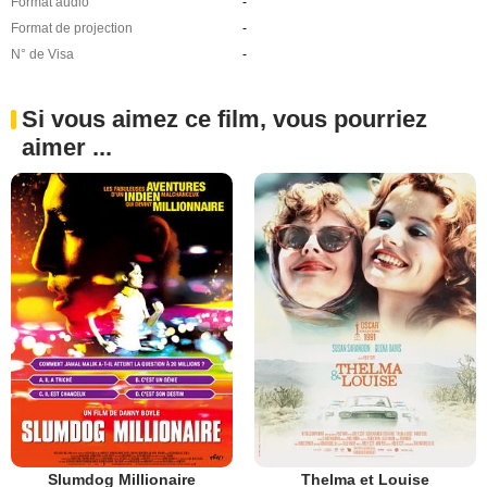
Format audio
-
Format de projection
-
N° de Visa
-
Si vous aimez ce film, vous pourriez
aimer ...
Slumdog Millionaire
Thelma et Louise