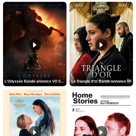
L'Odyssée Bande-annonce VO STFR
Le Triangle d'or Bande-annonce VF