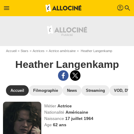
profil
menu
search
Accueil
Stars
Actrices
Actrice américaine
Heather Langenkamp
Heather Langenkamp
Accueil
Filmographie
News
Streaming
VOD, DVD
Métier
Actrice
Nationalité
Américaine
Naissance
17 juillet 1964
Age
62
ans