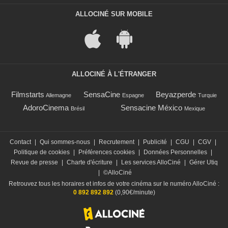
ALLOCINÉ SUR MOBILE
ALLOCINÉ À L'ÉTRANGER
Filmstarts
SensaCine
Beyazperde
Allemagne
Espagne
Turquie
AdoroCinema
Sensacine México
Brésil
Mexique
Contact
|
Qui sommes-nous
|
Recrutement
|
Publicité
|
CGU
|
CGV
|
Politique de cookies
|
Préférences cookies
|
Données Personnelles
|
Revue de presse
|
Charte d'écriture
|
Les services AlloCiné
|
Gérer Utiq
|
©AlloCiné
Retrouvez tous les horaires et infos de votre cinéma sur le numéro AlloCiné :
0 892 892 892
(0,90€/minute)