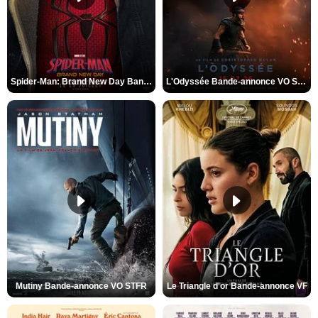
Spider-Man: Brand New Day Bande-annonce VO STFR
L'Odyssée Bande-annonce VO STFR
Mutiny Bande-annonce VO STFR
Le Triangle d'or Bande-annonce VF