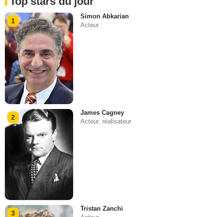
Top stars du jour
Simon Abkarian
1
Acteur
James Cagney
2
Acteur, réalisateur
Tristan Zanchi
3