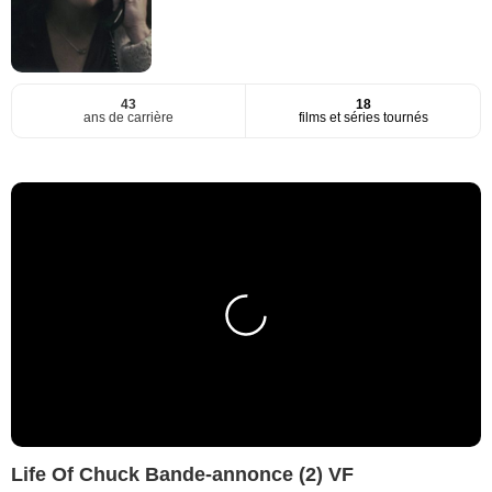
43
18
ans de carrière
films et séries tournés
Life Of Chuck Bande-annonce (2) VF