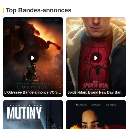
Top Bandes-annonces
L'Odyssée Bande-annonce VO STFR
Spider-Man: Brand New Day Bande-annonce VO STFR