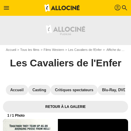
profil
menu
search
Accueil
Tous les films
Films Western
Les Cavaliers de l'Enfer
Affiche du film Les Cavaliers de l'Enfer - Photo 1
Les Cavaliers de l'Enfer
Accueil
Casting
Critiques spectateurs
Blu-Ray, DVD
RETOUR À LA GALERIE
1
/ 1 Photo