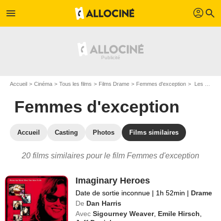
profil
menu
search
Accueil
Cinéma
Tous les films
Films Drame
Femmes d'exception
Les films similaires à "Femmes d'exception"
Femmes d'exception
Accueil
Casting
Photos
Films similaires
20 films similaires pour le film Femmes d'exception
Imaginary Heroes
Date de sortie inconnue
|
1h 52min
|
Drame
De
Dan Harris
Avec
Sigourney Weaver
,
Emile Hirsch
,