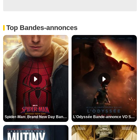
Top Bandes-annonces
Spider-Man: Brand New Day Bande-annonce VO STFR
L'Odyssée Bande-annonce VO STFR