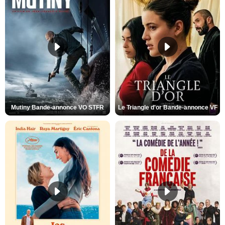
Mutiny Bande-annonce VO STFR
Le Triangle d'or Bande-annonce VF