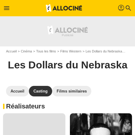
profil
menu
search
Accueil
Cinéma
Tous les films
Films Western
Les Dollars du Nebraska
Casti
Les Dollars du Nebraska
Accueil
Casting
Films similaires
Réalisateurs