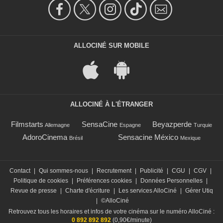
ALLOCINÉ SUR MOBILE
ALLOCINÉ À L'ÉTRANGER
Filmstarts
SensaCine
Beyazperde
Allemagne
Espagne
Turquie
AdoroCinema
Sensacine México
Brésil
Mexique
Contact
|
Qui sommes-nous
|
Recrutement
|
Publicité
|
CGU
|
CGV
|
Politique de cookies
|
Préférences cookies
|
Données Personnelles
|
Revue de presse
|
Charte d'écriture
|
Les services AlloCiné
|
Gérer Utiq
|
©AlloCiné
Retrouvez tous les horaires et infos de votre cinéma sur le numéro AlloCiné :
0 892 892 892
(0,90€/minute)