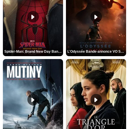
Spider-Man: Brand New Day Bande-annonce VO STFR
L'Odyssée Bande-annonce VO STFR