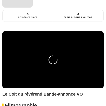
5
6
ans de carrière
films et séries tournés
Le Colt du révérend Bande-annonce VO
Filmographie