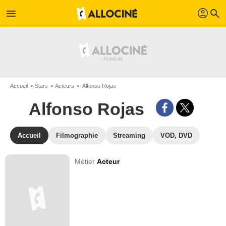
profil
menu
search
Accueil
Stars
Acteurs
Alfonso Rojas
Alfonso Rojas
Accueil
Filmographie
Streaming
VOD, DVD
Métier
Acteur